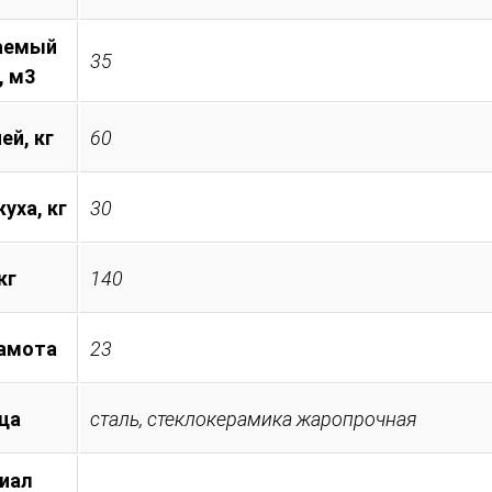
аемый
35
, м3
ей, кг
60
уха, кг
30
кг
140
амота
23
ца
сталь, стеклокерамика жаропрочная
иал