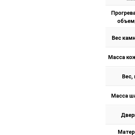
Прогрев
объем
Вес камн
Масса кож
Вес, 
Масса ш
Двер
Матер