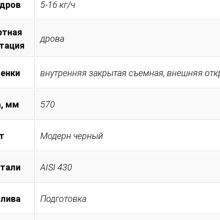
 дров
5-16 кг/ч
ртная
дрова
тация
менки
внутренняя закрытая съемная, внешняя от
, мм
570
т
Модерн черный
стали
AISI 430
плива
Подготовка