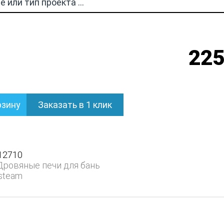
225
рзину
Заказать в 1 клик
12710
Дровяные печи для бань
steam