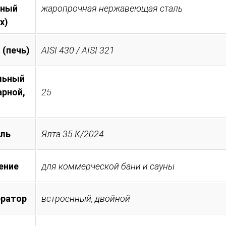
тный
жаропрочная нержавеющая сталь
х)
 (печь)
AISI 430 / AISI 321
льный
арной,
25
ль
Ялта 35 К/2024
ение
для коммерческой бани и сауны
ератор
встроенный, двойной