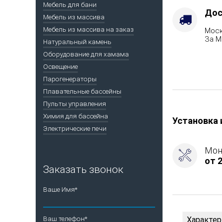
топлива
Мебель для бани
-
Дос
Мебель из массива
Подготовка
Мебель из массива на заказ
Моск
Марка
За М
стали
Натуральный камень
-
Оборудование для хамама
AISI
Освещение
430
Парогенераторы
Плавательные бассейны
Пульты управления
Химия для бассейна
Установка 
Электрические печи
Мон
от 2
Заказать звонок
Ваше Имя*
Ваш телефон*
Характер