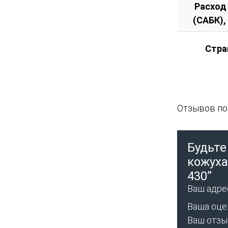
Расход
(САБК),
Стра
Отзывов пок
Будьте
кожуха
430”
Ваш адрес
Ваша оце
Ваш отз