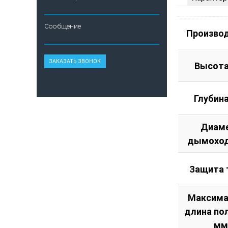
Сообщение
Произво
Высота
Глубин
Диам
дымоход
Защита 
Максима
длина по
мм