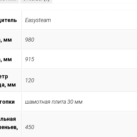
дитель
Easysteam
, мм
980
а, мм
915
етр
120
а, мм
топки
шамотная плита 30 мм
льная
леньев,
450