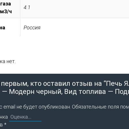
 газа
4.1
 м3/ч
на
Россия
а нет.
 первым, кто оставил отзыв на “Печь 
 — Модерн черный, Вид топлива — Подг
 email не будет опубликован.
Обязательные поля по
нка
ыв
*