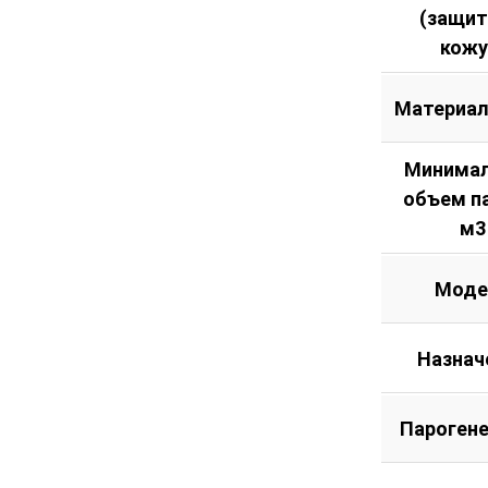
(защи
кожу
Материал
Минима
объем п
м3
Моде
Назнач
Пароген