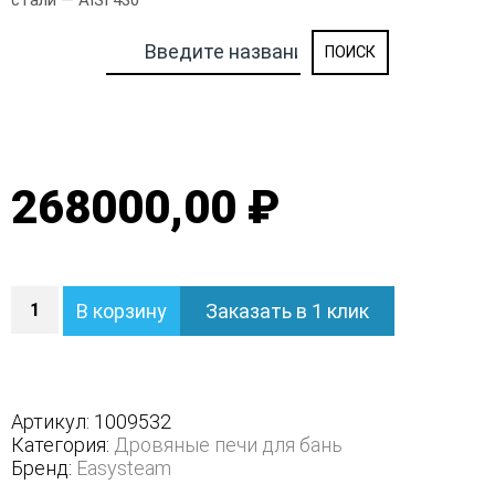
стали — AISI 430
268000,00 ₽
Количество
В корзину
Заказать в 1 клик
Печь
Ялта
35
К/2024
-
Артикул:
1009532
Варианты
Категория:
Дровяные печи для бань
кожуха
Бренд:
Easysteam
-