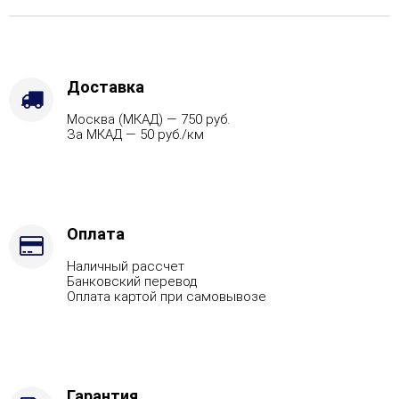
Модерн
серый,
Вид
топлива
-
Доставка
Газ,
Москва (МКАД) — 750 руб.
дрова
За МКАД — 50 руб./км
Комплектация
с
ГГУ-40,
Марка
стали
-
Оплата
AISI
Наличный рассчет
430
Банковский перевод
Оплата картой при самовывозе
Гарантия