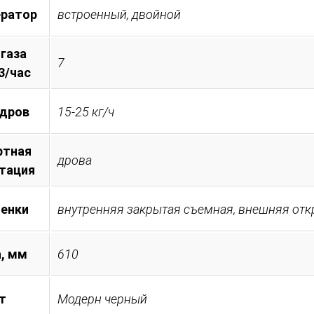
ератор
встроенный, двойной
 газа
7
3/час
 дров
15-25 кг/ч
ртная
дрова
тация
менки
внутренняя закрытая съемная, внешняя от
, мм
610
т
Модерн черный