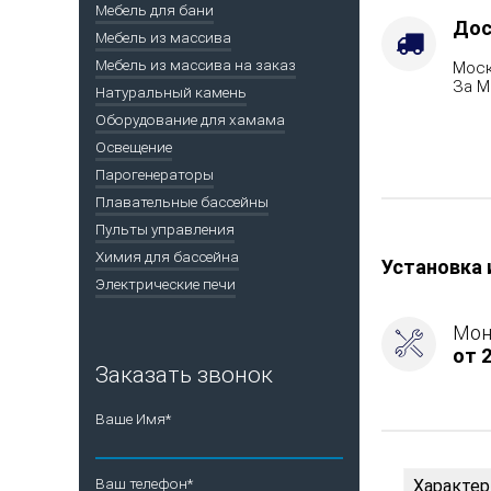
САБК-50,
Мебель для бани
Варианты
Дос
Мебель из массива
кожуха
Мебель из массива на заказ
Моск
-
За М
Модерн
Натуральный камень
черный,
Оборудование для хамама
Марка
Освещение
стали
Парогенераторы
-
Плавательные бассейны
AISI
321
Пульты управления
Химия для бассейна
Установка 
Электрические печи
Мон
от 2
Заказать звонок
Ваше Имя*
Ваш телефон*
Характер