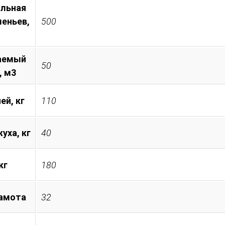
льная
леньев,
500
аемый
50
, м3
ей, кг
110
уха, кг
40
кг
180
амота
32