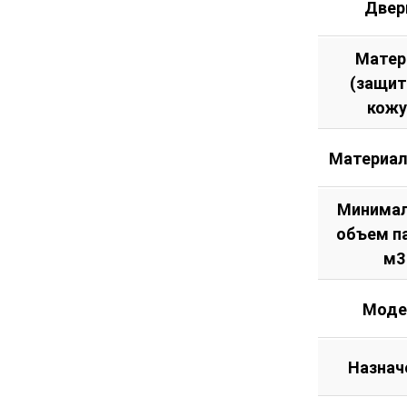
Двер
Матер
(защи
кожу
Материал
Минима
объем п
м3
Моде
Назнач