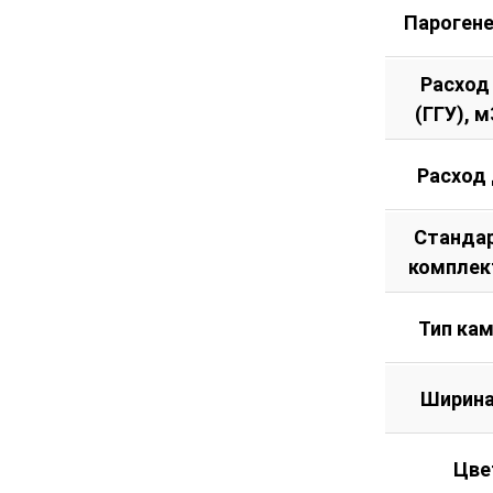
Пароген
Расход
(ГГУ), м
Расход
Станда
комплек
Тип ка
Ширина
Цве