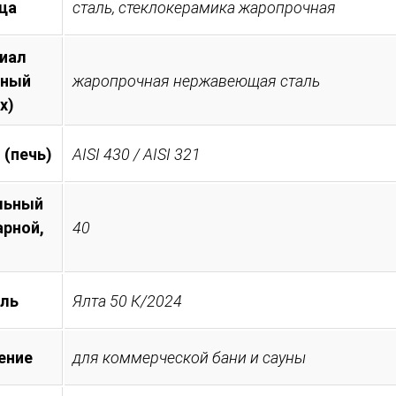
ца
сталь, стеклокерамика жаропрочная
иал
тный
жаропрочная нержавеющая сталь
х)
 (печь)
AISI 430 / AISI 321
льный
арной,
40
ль
Ялта 50 К/2024
ение
для коммерческой бани и сауны