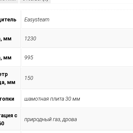
дитель
Easysteam
, мм
1230
а, мм
995
етр
150
а, мм
топки
шамотная плита 30 мм
ация с
природный газ, дрова
60