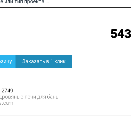
543
рзину
Заказать в 1 клик
12749
Дровяные печи для бань
steam
ция