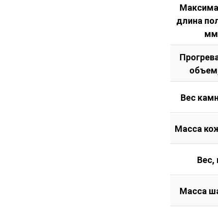
Максима
длина по
мм
Прогрев
объем
Вес камн
Масса кож
Вес, 
Масса ш