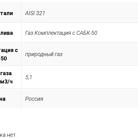
стали
AISI 321
плива
Газ Комплектация с САБК-50
ация с
природный газ
-50
 газа
5,1
 м3/ч
на
Россия
а нет.