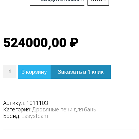
524000,00 ₽
Количество
В корзину
Заказать в 1 клик
Печь
Ялта
50
К/2024
-
Артикул:
1011103
Вид
Категория:
Дровяные печи для бань
топлива
Бренд:
Easysteam
-
Подготовка,
Варианты