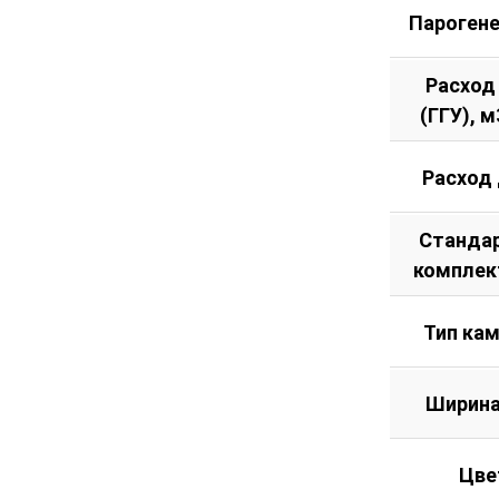
Пароген
Расход
(ГГУ), м
Расход
Станда
комплек
Тип ка
Ширина
Цве