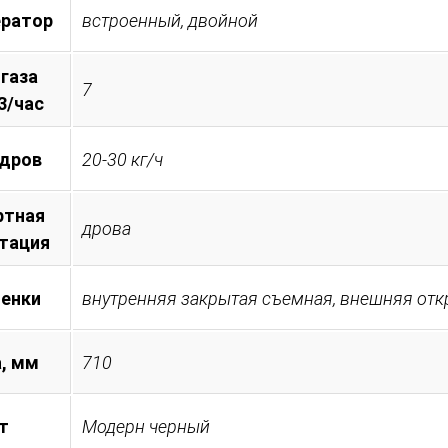
ератор
встроенный, двойной
 газа
7
3/час
 дров
20-30 кг/ч
ртная
дрова
тация
менки
внутренняя закрытая съемная, внешняя от
, мм
710
т
Модерн черный