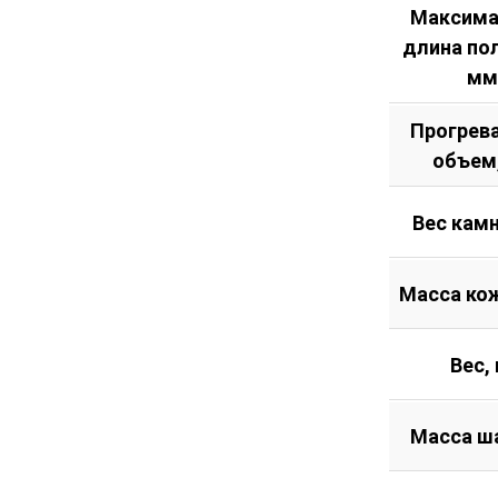
Максима
длина по
мм
Прогрев
объем
Вес камн
Масса кож
Вес, 
Масса ш