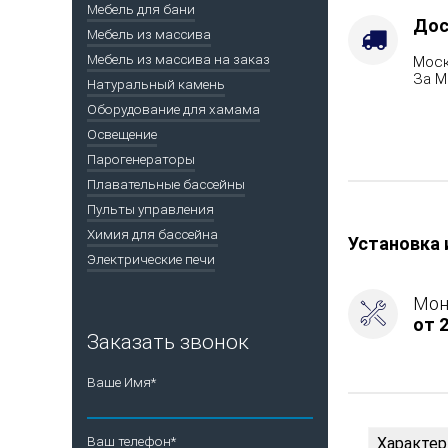
топлива
Мебель для бани
-
Дос
Мебель из массива
Дрова,
Мебель из массива на заказ
Моск
Марка
За М
стали
Натуральный камень
-
Оборудование для хамама
AISI
Освещение
430
Парогенераторы
Плавательные бассейны
Пульты управления
Химия для бассейна
Установка 
Электрические печи
Мон
от 2
Заказать звонок
Ваше Имя*
Ваш телефон*
Характер