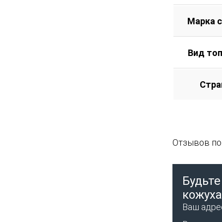
Марка 
Вид то
Стра
Отзывов пок
Будьте
кожуха
Ваш адрес