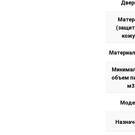
Двер
Матер
(защи
кожу
Материал
Минима
объем п
м3
Моде
Назнач