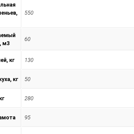
льная
леньев,
550
аемый
60
, м3
ей, кг
130
уха, кг
50
кг
280
амота
95