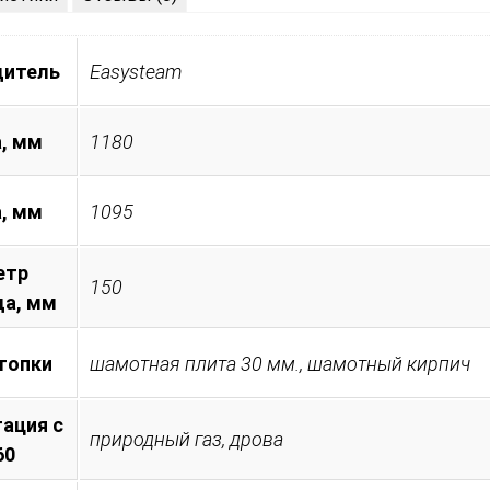
дитель
Easysteam
, мм
1180
а, мм
1095
етр
150
а, мм
топки
шамотная плита 30 мм., шамотный кирпич
ация с
природный газ, дрова
60