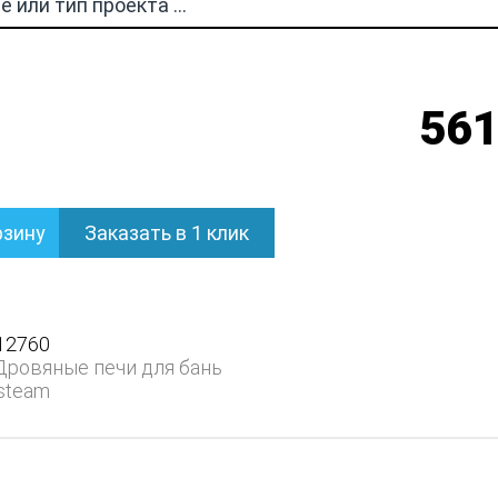
561
рзину
Заказать в 1 клик
12760
Дровяные печи для бань
steam