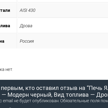
стали
AISI 430
плива
Дрова
на
Россия
а нет.
 первым, кто оставил отзыв на “Печь 
 — Модерн черный, Вид топлива — Дров
 email не будет опубликован.
Обязательные поля по