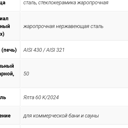
ца
сталь, стеклокерамика жаропрочная
иал
тный
жаропрочная нержавеющая сталь
х)
 (печь)
AISI 430 / AISI 321
льный
арной,
50
ль
Ялта 60 К/2024
ение
для коммерческой бани и сауны