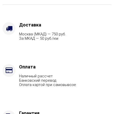
Модерн
серый,
Вид
топлива
-
Доставка
Подготовка,
Москва (МКАД) — 750 руб.
Марка
За МКАД — 50 руб./км
стали
-
AISI
321
(Цена
по
Оплата
запросу)
Наличный рассчет
Банковский перевод
Оплата картой при самовывозе
Гарантия