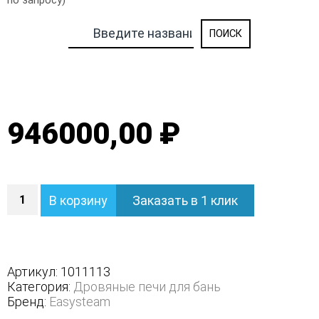
по запросу)
946000,00 ₽
Количество
В корзину
Заказать в 1 клик
Печь
Ялта
80
К/2024
-
Артикул:
1011113
Варианты
Категория:
Дровяные печи для бань
кожуха
Бренд:
Easysteam
-