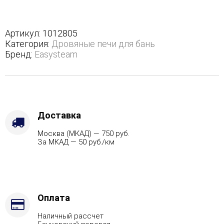
16
с
топкой
Артикул:
1012805
из
Категория:
Дровяные печи для бань
парной
Бренд:
Easysteam
-
Варианты
кожуха
-
Талькохлорит,
Марка
Доставка
стали
Москва (МКАД) — 750 руб.
-
За МКАД — 50 руб./км
AISI
321
Оплата
Наличный рассчет