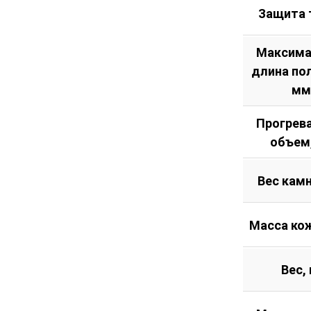
Защита 
Максима
длина по
мм
Прогрев
объем
Вес камн
Масса кож
Вес, 