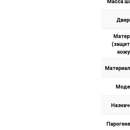
Масса ш
Двер
Матер
(защи
кожу
Материал
Моде
Назнач
Пароген