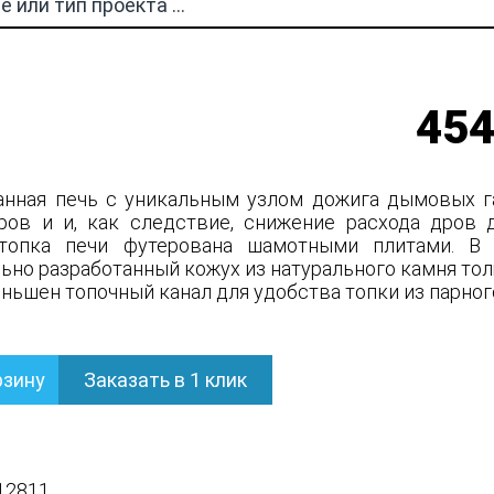
454
нная печь с уникальным узлом дожига дымовых га
ров и и, как следствие, снижение расхода дров
 топка печи футерована шамотными плитами. В
ьно разработанный кожух из натурального камня то
еньшен топочный канал для удобства топки из парно
рзину
Заказать в 1 клик
12811