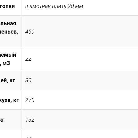
топки
шамотная плита 20 мм
льная
леньев,
450
аемый
22
, м3
ей, кг
80
уха, кг
270
кг
132