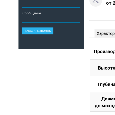
от 2
Сообщение
Характер
Произво
Высота
Глубин
Диам
дымоход