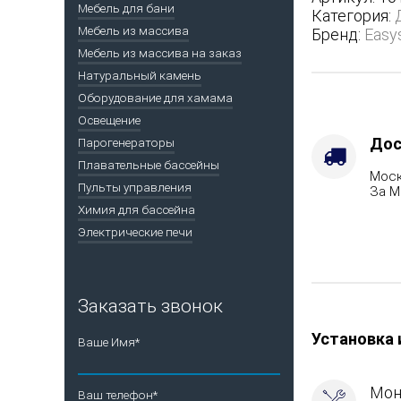
из
Мебель для бани
Категория:
парной
Мебель из массива
Бренд:
Easy
-
Мебель из массива на заказ
Варианты
Натуральный камень
кожуха
Оборудование для хамама
-
Талькохлор
Освещение
Марка
Дос
Парогенераторы
стали
Плавательные бассейны
Моск
-
Пульты управления
За М
AISI
Химия для бассейна
321
Электрические печи
Заказать звонок
Установка 
Ваше Имя*
Мон
Ваш телефон*