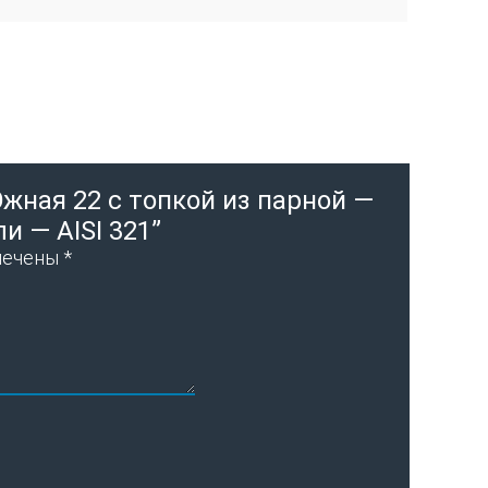
жная 22 с топкой из парной —
и — AISI 321”
мечены
*