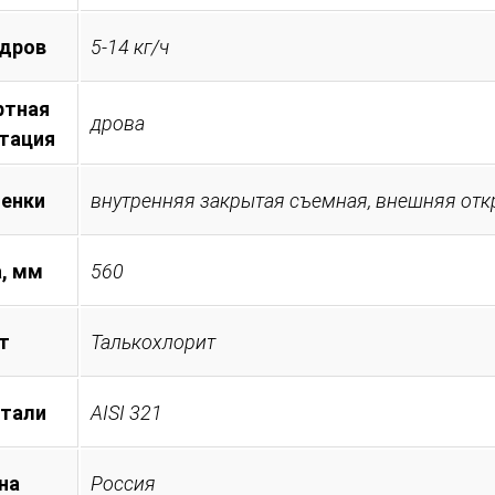
 дров
5-14 кг/ч
ртная
дрова
тация
менки
внутренняя закрытая съемная, внешняя от
, мм
560
т
Талькохлорит
стали
AISI 321
на
Россия