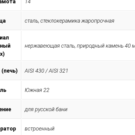
амота
14
ца
сталь, стеклокерамика жаропрочная
иал
тный
нержавеющая сталь, природный камень 40 
х)
 (печь)
AISI 430 / AISI 321
ль
Южная 22
ение
для русской бани
ератор
встроенный