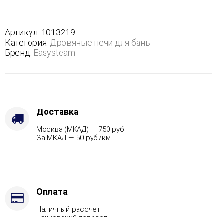
35
с
топкой
Артикул:
1013219
из
Категория:
Дровяные печи для бань
парной
Бренд:
Easysteam
-
Варианты
кожуха
-
Змеевик,
Марка
Доставка
стали
Москва (МКАД) — 750 руб.
-
За МКАД — 50 руб./км
AISI
430
Оплата
Наличный рассчет