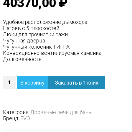
40370,00 ₽
Удобное расположение дымохода
Нагрев с 5 плоскостей
Люки для прочистки сажи
Чугунная дверца
Чугунный колосник ТИГРА
Конвекционно-вентилируемая каменка
Долговечность
Количество
В корзину
Заказать в 1 клик
Дровяная
печь
EVO
Классика
15
Категория:
Дровяные печи для бань
со
Бренд:
EVO
стеклом
СЕРЕБРО