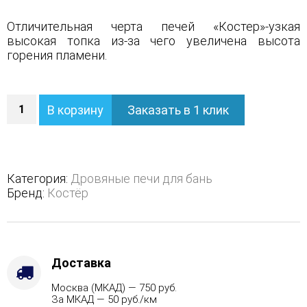
Отличительная черта печей «Костер»-узкая
высокая топка из-за чего увеличена высота
горения пламени.
Количество
В корзину
Заказать в 1 клик
Дровяная
печь
для
бани
Костёр
Категория:
Дровяные печи для бань
21
Бренд:
Костёр
Релакс
Доставка
Москва (МКАД) — 750 руб.
За МКАД — 50 руб./км