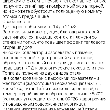
широким стеклом. С печью «Релакс» вы не только
получите легкий пар и комфортный жар в парной,
но и сможете обустроить полноценную комнату
отдыха в предбаннике.
Особенности:
Для парных объемом от 14 до 21 м3.
Вертикальная конструкция, благодаря которой
увеличивается площадь контакта пламени со
стенками топки, что повышает эффект теплового
сгорания дров.
Высокий коллектор и рассекатель пламени,
расположенный в центральной части топки,
образуют вторичный поток для дожига газов, что
повышает КПД и экологические показатели печи.
Топка выполнена из двух видов стали:
низколегированной с высокими показателями
жесткости (жаростойкая нержавеющая 08Х17Т,
хром 17%, титан 1%), и высоколегированной, с
температурой окалинообразования свыше 850°С
(котловая углеродистая сталь 09Г2С, жаропрочная
с повышенным содержанием марганца).
Каменка изготовлена из нержавеющей стали.