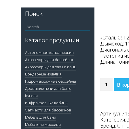
Поиск
«Сталь 09Г
Каталог продукции
Дымоход: 1
Диагональ с
Автономная канализация
Растопка и
Аксессуары для бассейнов
Длина тонне
Аксессуары для саун и бань
Бондарные изделия
Количество
Гидромассажные бассейны
В ко
Дровяная
Дровяные печи для бань
банная
Купели
печь
Инфракрасные кабины
Grill'D
Запчасти для бассейнов
Aurora
Артикул:
71
160
Мебель для бани
Категория:
Window
Мебель из массива
Бренд:
Grill'