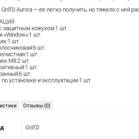
Grill’D Aurora — ее легко получить, но тяжело с ней ра
АЦИЯ
с защитным кожухом:1 шт.
 «Window»:1 шт.
ик:1 шт.
олосниковая:6 шт.
очистная:1 шт.
ек М8:2 шт.
ративный:1 шт.
ранный:6 шт.
по установке и эксплуатации:1 шт.
истики
Отзывы (0)
нд
Grill'D