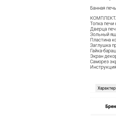
Банная печь 
КОМПЛЕКТ
Топка печи 
Дверца печи
Зольный ящ
Пластина к
Заглушка пр
Гайка-бараш
Экран деко
Саморез эк
Инструкция 
Характер
Бре