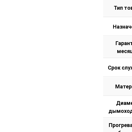
Тип то
Назнач
Гаран
меся
Срок слу
Матер
Диам
дымоход
Прогрев