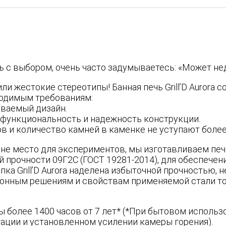
ь с выбором, очень часто задумываетесь: «Может не
и жестокие стереотипы! Банная печь Grill’D Aurora 
одимым требованиям:
ываемый дизайн.
 функциональность и надежность конструкции.
ов и количество камней в каменке не уступают более
не место для экспериментов, мы изготавливаем печи 
 прочности 09Г2С (ГОСТ 19281-2014), для обеспечени
пка Grill’D Aurora наделена избыточной прочностью,
онным решениям и свойствам применяемой стали то
ы более 1400 часов от 7 лет* (*При бытовом исполь
тации и установленном усилении камеры горения).