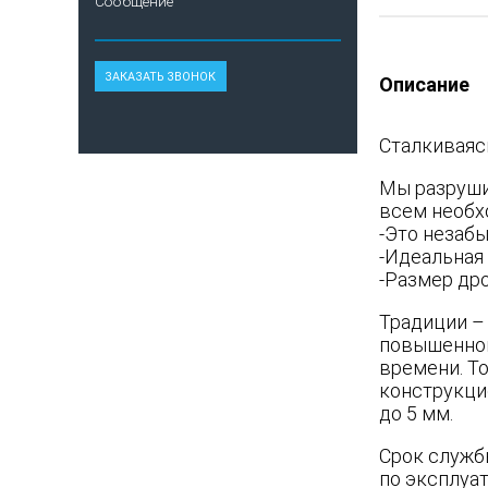
Сообщение
Описание
Сталкиваяс
Мы разрушил
всем необх
-Это незаб
-Идеальная
-Размер др
Традиции – 
повышенной
времени. То
конструкци
до 5 мм.
Cрок служб
по эксплуа