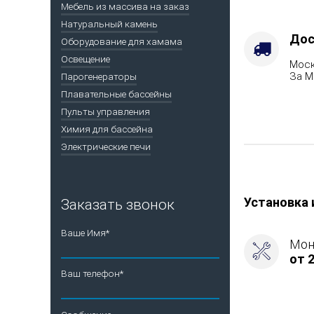
(дверца
Мебель из массива на заказ
со
Натуральный камень
стеклом)
Дос
Оборудование для хамама
Освещение
Моск
За М
Парогенераторы
Плавательные бассейны
Пульты управления
Химия для бассейна
Электрические печи
Установка 
Заказать звонок
Ваше Имя*
Мон
от 2
Ваш телефон*