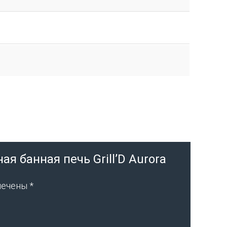
я банная печь Grill’D Aurora
мечены
*