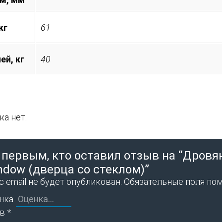
кг
61
ей, кг
40
а нет.
 первым, кто оставил отзыв на “Дровяна
ndow (дверца со стеклом)”
 email не будет опубликован.
Обязательные поля по
нка
ыв
*