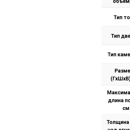
объем
Тип т
Тип дв
Тип кам
Разм
(ГхШхВ
Максима
длина п
см
Толщина
над огн