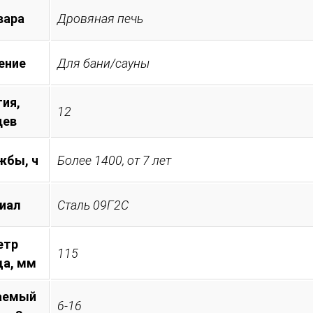
вара
Дровяная печь
ение
Для бани/сауны
тия,
12
цев
жбы, ч
Более 1400, от 7 лет
иал
Сталь 09Г2С
етр
115
а, мм
аемый
6-16