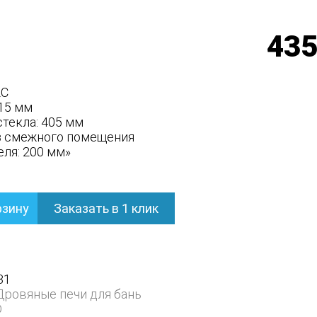
435
2С
15 мм
текла: 405 мм
з смежного помещения
ля: 200 мм»
рзину
Заказать в 1 клик
31
Дровяные печи для бань
D