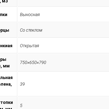
, м3
опки
Выносная
ерцы
Со стеклом
енкиая
Открытая
еры
750×650×790
), мм
льная
олена,
39
 топки
5
ем, мм