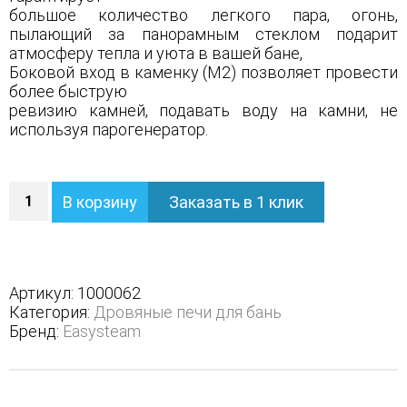
большое количество легкого пара, огонь,
пылающий за панорамным стеклом подарит
атмосферу тепла и уюта в вашей бане,
Боковой вход в каменку (М2) позволяет провести
более быструю
ревизию камней, подавать воду на камни, не
используя парогенератор.
Количество
В корзину
Заказать в 1 клик
Печь
Анапа
М2
базовая
модель
Артикул:
1000062
-
Категория:
Дровяные печи для бань
Защита
Бренд:
Easysteam
топки
-
Футеровка,
Исполнение