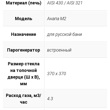
Материал (печь)
AISI 430 / AISI 321
Модель
Анапа М2
Назначение
для русской бани
Парогенератор
встроенный
Размер стекла
на топочной
370 х 370
дверце (Ш х В),
мм
Расход газа, м3/
4.3
час