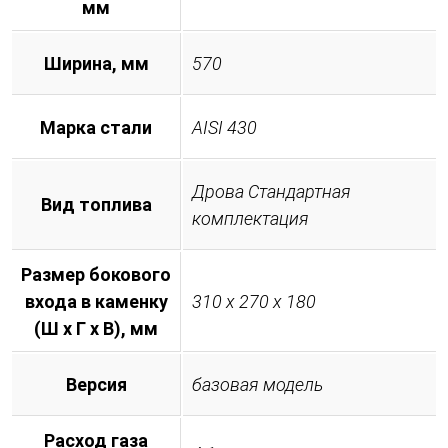
мм
Ширина, мм
570
Марка стали
AISI 430
Дрова Стандартная
Вид топлива
комплектация
Размер бокового
входа в каменку
310 х 270 х 180
(Ш х Г х В), мм
Версия
базовая модель
Расход газа