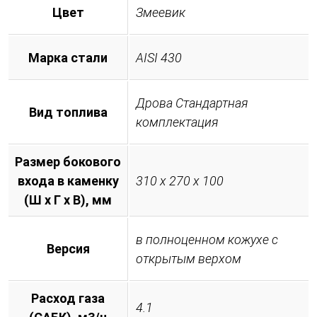
Цвет
Змеевик
Марка стали
AISI 430
Дрова Стандартная
Вид топлива
комплектация
Размер бокового
входа в каменку
310 х 270 х 100
(Ш х Г х В), мм
в полноценном кожухе с
Версия
открытым верхом
Расход газа
4.1