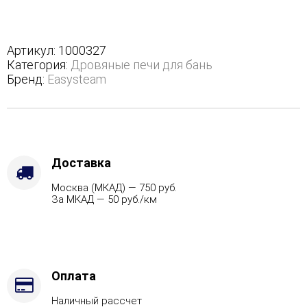
Анапа
М2
в
полноценном
Артикул:
1000327
кожухе
Категория:
Дровяные печи для бань
с
Бренд:
Easysteam
открытым
верхом
-
Защита
топки
-
Доставка
Футеровка,
Москва (МКАД) — 750 руб.
Варианты
За МКАД — 50 руб./км
кожуха
-
Змеевик,
Марка
стали
-
Оплата
AISI
Наличный рассчет
430,