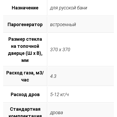
Назначение
для русской бани
Парогенератор
встроенный
Размер стекла
на топочной
370 х 370
дверце (Ш х В),
мм
Расход газа, м3/
4.3
час
Расход дров
5-12 кг/ч
Стандартная
дрова
комплектация