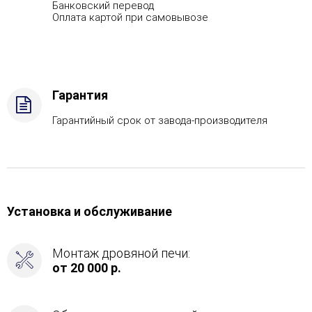
Банковский перевод
Вид
Оплата картой при самовывозе
топлива
-
Дрова
Стандартная
комплектация,
Гарантия
Боковой
вход
Гарантийный срок от завода-производителя
в
каменку
-
Справа
Установка и обслуживание
Монтаж дровяной печи:
от 20 000 р.