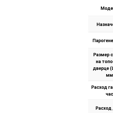
Моде
Назнач
Пароген
Размер 
на топ
дверце (Ш
мм
Расход га
ча
Расход