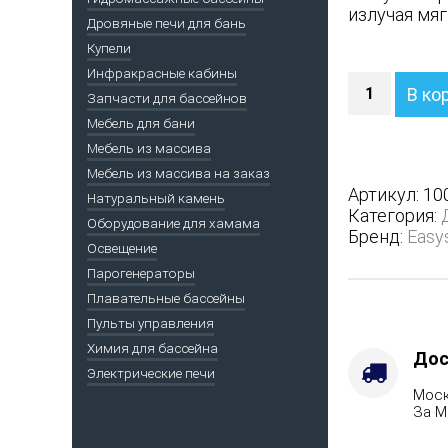
излучая мяг
Дровяные печи для бань
Купели
Инфракрасные кабины
Количество
В ко
Запчасти для бассейнов
Печь
Анапа
Мебель для бани
М2
Мебель из массива
в
Мебель из массива на заказ
полноценн
Артикул:
10
Натуральный камень
кожухе
Категория:
Оборудование для хамама
с
Бренд:
Easy
открытым
Освещение
верхом
Парогенераторы
-
Плавательные бассейны
Защита
Пульты управления
топки
Химия для бассейна
-
Дос
Электрические печи
Защ.
Моск
экраны,
За М
Варианты
кожуха