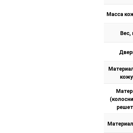
Масса кож
Вес, 
Двер
Материал
кожу
Матер
(колосн
решет
Материал