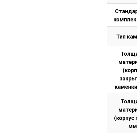
Станда
комплек
Тип ка
Толщ
матер
(кор
закры
каменки
Толщ
матер
(корпус 
мм