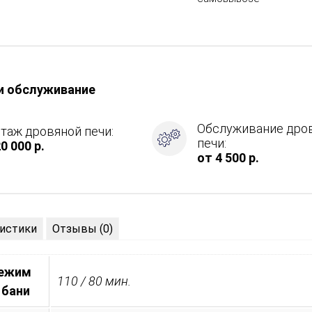
и обслуживание
Обслуживание дро
таж дровяной печи:
печи:
0 000 р.
от 4 500 р.
,
истики
Отзывы (0)
режим
110 / 80 мин.
 бани