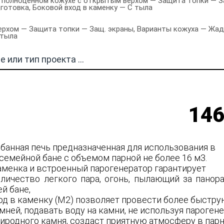
в полноценном кожухе с открытым верхом — Защита топки — З
дготовка, Боковой вход в каменку — С тыла
рхом — Защита топки — Защ. экраны, Варианты кожуха — Жадеит
 тыла
146
 банная печь предназначенная для использования в
семейной бане с объемом парной не более 16 м3.
аменка и встроенный парогенератор гарантирует
личество легкого пара, огонь, пылающий за пано
й бане,
од в каменку (М2) позволяет провести более быстр
ней, подавать воду на камни, не используя парогене
риродного камня, создаст приятную атмосферу в пар