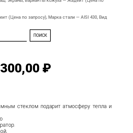
ащ. экраны, Варианты кожуха — Жадеит (Цена по
 (Цена по запросу), Марка стали — AISI 430, Вид
300,00 ₽
рамным стеклом подарит атмосферу тепла и
ую
ратор.
ной,