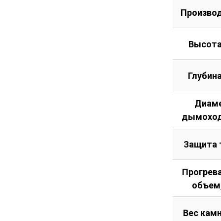
Произво
Высота
Глубин
Диам
дымоход
Защита 
Прогрев
объем
Вес камн