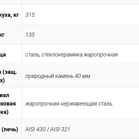
уха, кг
315
кг
135
ца
сталь, стеклокерамика жаропрочная
 (защ.
природный камень 40 мм
х)
иал
иковая
жаропрочная нержавеющая сталь
ка)
 (печь)
AISI 430 / AISI 321