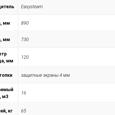
дитель
Easysteam
, мм
890
а, мм
730
етр
120
а, мм
топки
защитные экраны 4 мм
аемый
16
, м3
ей, кг
65