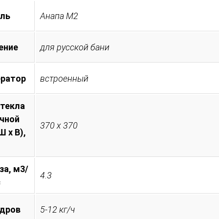
ль
Анапа М2
ение
для русской бани
ератор
встроенный
стекла
очной
370 х 370
 х В),
за, м3/
4.3
с
 дров
5-12 кг/ч