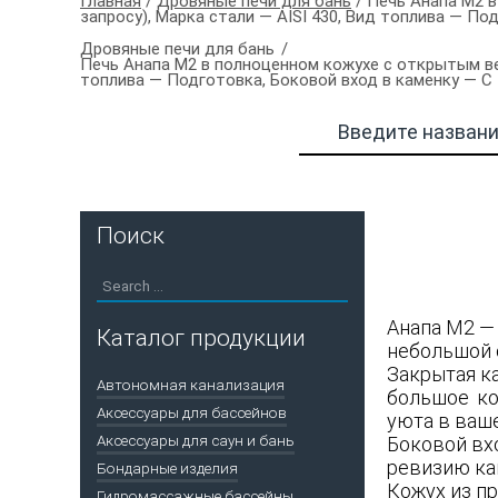
Главная
/
Дровяные печи для бань
/ Печь Анапа М2 
запросу), Марка стали — AISI 430, Вид топлива — По
Дровяные печи для бань
Печь Анапа М2 в полноценном кожухе с открытым ве
топлива — Подготовка, Боковой вход в каменку — С
Поиск
Анапа М2 —
Каталог продукции
небольшой 
Закрытая к
Автономная канализация
большое ко
Аксессуары для бассейнов
уюта в ваше
Аксессуары для саун и бань
Боковой вх
ревизию кам
Бондарные изделия
Кожух из п
Гидромассажные бассейны