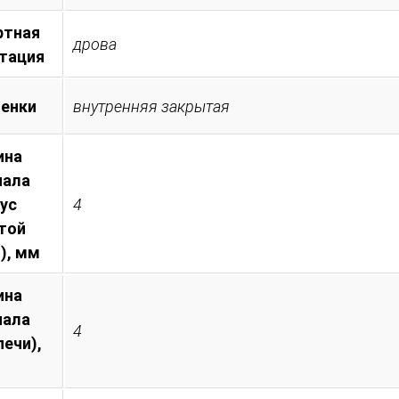
ртная
дрова
тация
менки
внутренняя закрытая
ина
иала
пус
4
той
), мм
ина
иала
4
печи),