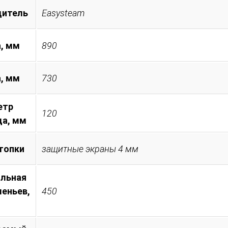
дитель
Easysteam
, мм
890
а, мм
730
етр
120
а, мм
топки
защитные экраны 4 мм
льная
леньев,
450