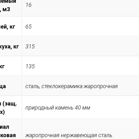
аемый
16
, м3
ей, кг
65
уха, кг
315
кг
135
ца
сталь, стеклокерамика жаропрочная
 (защ.
природный камень 40 мм
х)
иал
иковая
жаропрочная нержавеющая сталь