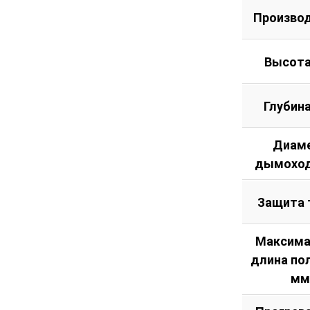
Произво
Высота
Глубин
Диам
дымоход
Защита 
Максима
длина по
мм