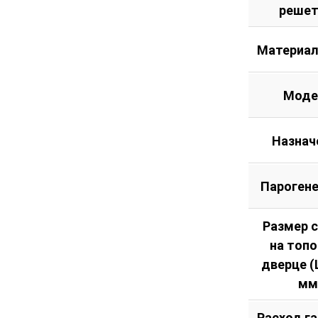
решет
Материал
Моде
Назнач
Пароген
Размер 
на топ
дверце (Ш
мм
Расход га