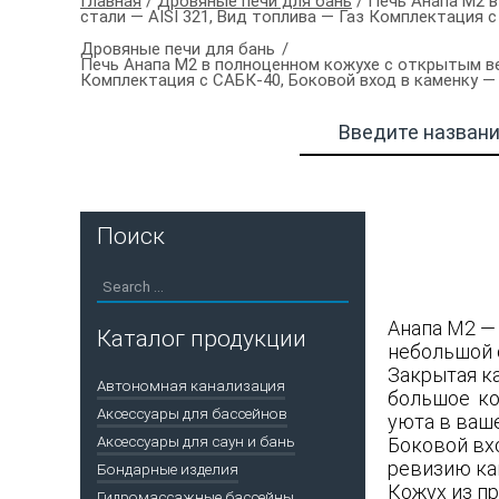
Главная
/
Дровяные печи для бань
/ Печь Анапа М2 
стали — AISI 321, Вид топлива — Газ Комплектация 
Дровяные печи для бань
Печь Анапа М2 в полноценном кожухе с открытым ве
Комплектация с САБК-40, Боковой вход в каменку —
Поиск
Анапа М2 —
Каталог продукции
небольшой 
Закрытая к
Автономная канализация
большое ко
Аксессуары для бассейнов
уюта в ваше
Аксессуары для саун и бань
Боковой вх
ревизию кам
Бондарные изделия
Кожух из п
Гидромассажные бассейны