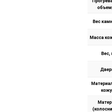
Прогрев
объем
Вес камн
Масса кож
Вес, 
Двер
Материал
кожу
Матер
(колосн