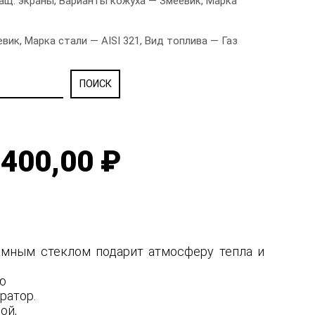
щ. экраны, Варианты кожуха — Змеевик, Марка
к, Марка стали — AISI 321, Вид топлива — Газ
400,00 ₽
рамным стеклом подарит атмосферу тепла и
ую
ратор.
ной,