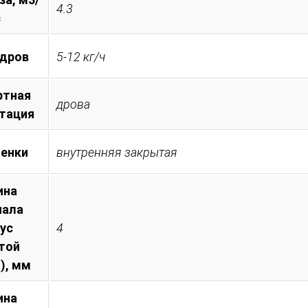
4.3
с
 дров
5-12 кг/ч
ртная
дрова
тация
менки
внутренняя закрытая
ина
иала
пус
4
той
), мм
ина