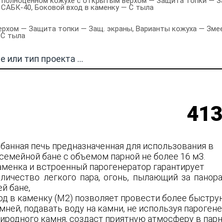
в полноценном кожухе с открытым верхом — Защита топки — За
с САБК-40, Боковой вход в каменку — С тыла
рхом — Защита топки — Защ. экраны, Варианты кожуха — Змееви
 С тыла
413
 банная печь предназначенная для использования в
семейной бане с объемом парной не более 16 м3.
аменка и встроенный парогенератор гарантирует
личество легкого пара, огонь, пылающий за пано
й бане,
од в каменку (М2) позволяет провести более быстр
ней, подавать воду на камни, не используя парогене
риродного камня, создаст приятную атмосферу в пар