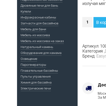
излучая мяг
Дровяные печи для бань
Купели
Инфракрасные кабины
Количество
В ко
Запчасти для бассейнов
Печь
Анапа
Мебель для бани
М2
Мебель из массива
в
Мебель из массива на заказ
полноценн
Артикул:
10
Натуральный камень
кожухе
Категория:
Оборудование для хамама
с
Бренд:
Easy
открытым
Освещение
верхом
Парогенераторы
-
Плавательные бассейны
Защита
Пульты управления
топки
Химия для бассейна
-
Дос
Электрические печи
Защ.
Моск
экраны,
За М
Варианты
кожуха