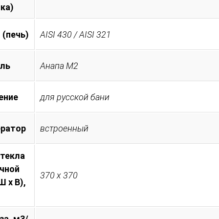
ка)
 (печь)
AISI 430 / AISI 321
ль
Анапа М2
ение
для русской бани
ератор
встроенный
стекла
очной
370 х 370
 х В),
за, м3/