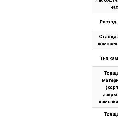
ча
Расход
Станда
комплек
Тип ка
Толщ
матер
(кор
закры
каменки
Толщ