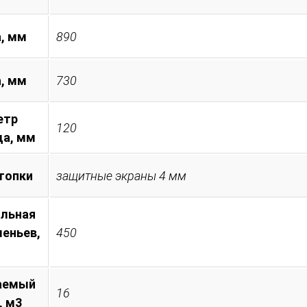
, мм
890
а, мм
730
етр
120
а, мм
топки
защитные экраны 4 мм
льная
леньев,
450
аемый
16
, м3