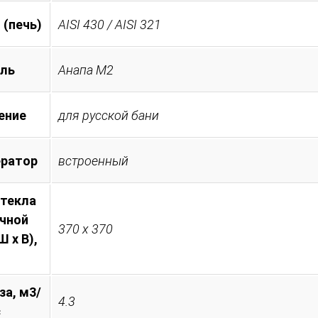
 (печь)
AISI 430 / AISI 321
ль
Анапа М2
ение
для русской бани
ератор
встроенный
стекла
очной
370 х 370
 х В),
за, м3/
4.3
с