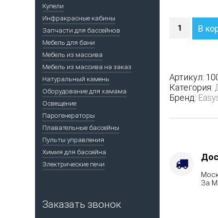
Купели
Инфракрасные кабины
Количество
В ко
Запчасти для бассейнов
Печь
Анапа
Мебель для бани
М2
Мебель из массива
в
Мебель из массива на заказ
трехсторон
Артикул:
10
Натуральный камень
кожухе
Категория:
Оборудование для хамама
-
Бренд:
Easy
Защита
Освещение
топки
Парогенераторы
-
Плавательные бассейны
Защ.
Пульты управления
экраны,
Химия для бассейна
Варианты
Дос
Электрические печи
кожуха
Моск
-
За М
Змеевик,
Марка
Заказать звонок
стали
-