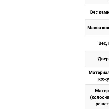
Вес камн
Масса кож
Вес, 
Двер
Материал
кожу
Матер
(колосн
решет