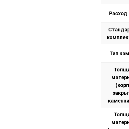
Расход
Станда
комплек
Тип ка
Толщ
матер
(кор
закры
каменки
Толщ
матер