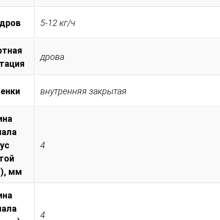
 дров
5-12 кг/ч
ртная
дрова
тация
менки
внутренняя закрытая
ина
иала
пус
4
той
), мм
ина
иала
4