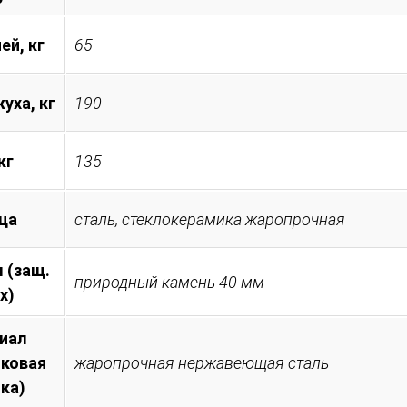
ей, кг
65
уха, кг
190
кг
135
ца
сталь, стеклокерамика жаропрочная
 (защ.
природный камень 40 мм
х)
иал
иковая
жаропрочная нержавеющая сталь
ка)