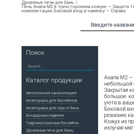
Дровяные печи для бань
Печь Анапа М2 в трехстороннем кожухе — Защита то
комплектация, Боковой вход в каменку — Справа
Поиск
Анапа М2 —
Каталог продукции
небольшой 
Закрытая к
Автономная канализация
большое ко
Аксессуары для бассейнов
уюта в ваше
Аксессуары для саун и бань
Боковой вх
ревизию кам
Бондарные изделия
Кожух из п
Гидромассажные бассейны
излучая мяг
Дровяные печи для бань