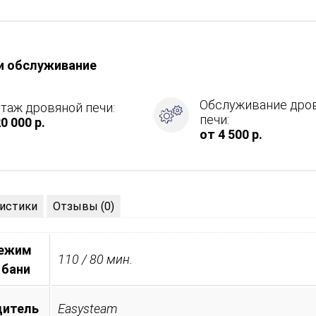
и обслуживание
я
Обслуживание дро
таж дровяной печи:
ия,
печи:
0 000 р.
от 4 500 р.
истики
Отзывы (0)
режим
110 / 80 мин.
 бани
дитель
Easysteam