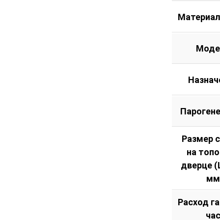
Материал
Моде
Назнач
Пароген
Размер 
на топ
дверце (Ш
мм
Расход га
ча