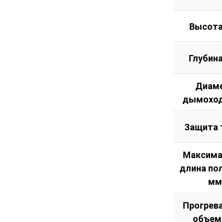
Высота
Глубин
Диам
дымоход
Защита 
Максима
длина по
мм
Прогрев
объем