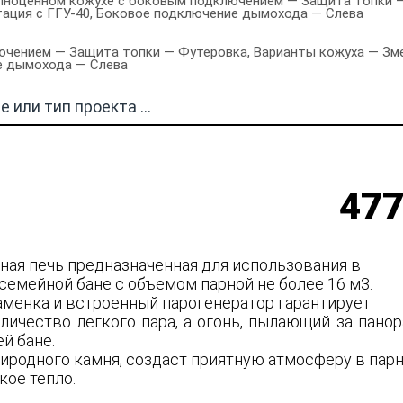
олноценном кожухе с боковым подключением — Защита топки —
ктация с ГГУ-40, Боковое подключение дымохода — Слева
чением — Защита топки — Футеровка, Варианты кожуха — Змеев
е дымохода — Слева
477
нная печь предназначенная для использования в
семейной бане с объемом парной не более 16 м3.
аменка и встроенный парогенератор гарантирует
личество легкого пара, а огонь, пылающий за пано
ей бане.
риродного камня, создаст приятную атмосферу в пар
кое тепло.