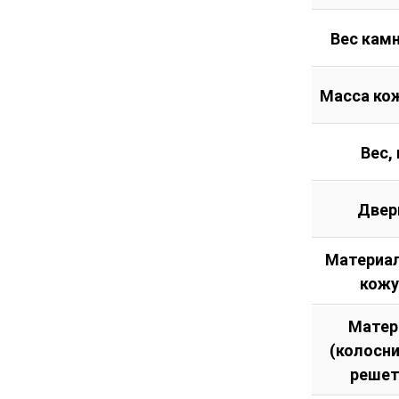
Вес камн
Масса кож
Вес, 
Двер
Материал
кожу
Матер
(колосн
решет