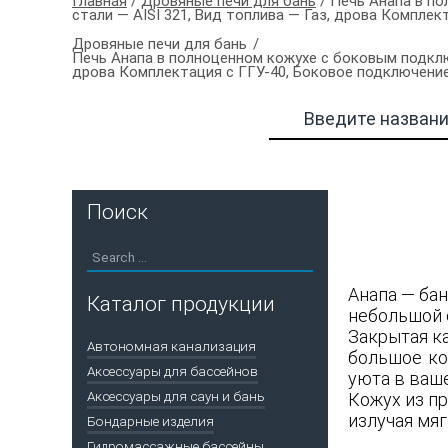
Главная
/
Дровяные печи для бань
/ Печь Анапа в п
стали — AISI 321, Вид топлива — Газ, дрова Компле
Дровяные печи для бань
Печь Анапа в полноценном кожухе с боковым подклю
дрова Комплектация с ГГУ-40, Боковое подключени
Поиск
Анапа — ба
Каталог продукции
небольшой 
Закрытая к
Автономная канализация
большое ко
Аксессуары для бассейнов
уюта в ваш
Аксессуары для саун и бань
Кожух из п
излучая мяг
Бондарные изделия
Гидромассажные бассейны