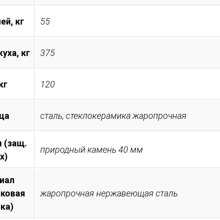
ей, кг
55
уха, кг
375
кг
120
ца
сталь, стеклокерамика жаропрочная
 (защ.
природный камень 40 мм
х)
иал
иковая
жаропрочная нержавеющая сталь
ка)