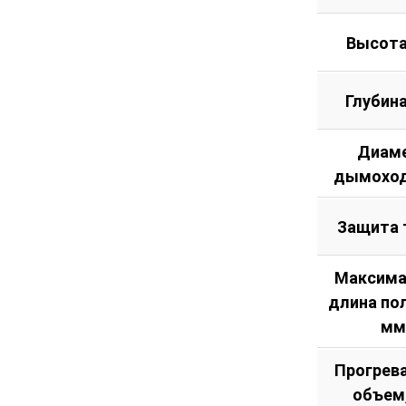
Высота
Глубин
Диам
дымоход
Защита 
Максима
длина по
мм
Прогрев
объем