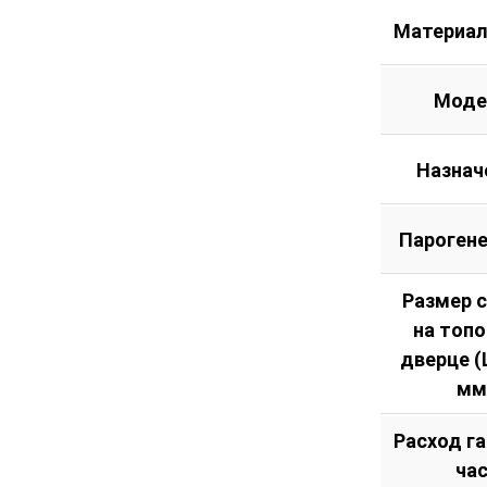
Материал
Моде
Назнач
Пароген
Размер 
на топ
дверце (Ш
мм
Расход га
ча