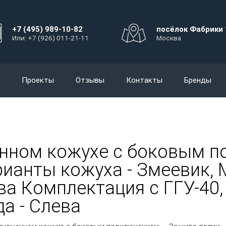
+7 (495) 989-10-82
посёлок Фабрики 
Или: +7 (926) 011-21-11
Москва
Проекты
Отзывы
Контакты
Бренды
енном кожухе с боковым п
рианты кожуха - Змеевик, М
ова Комплектация с ГГУ-40
а - Слева