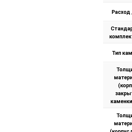
Расход
Станда
комплек
Тип ка
Толщ
матер
(кор
закры
каменки
Толщ
матер
(корпус 