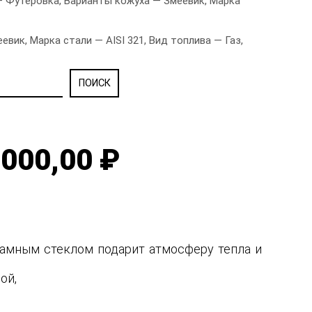
 Футеровка, Варианты кожуха — Змеевик, Марка
ик, Марка стали — AISI 321, Вид топлива — Газ,
000,00 ₽
рамным стеклом подарит атмосферу тепла и
ной,