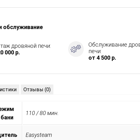
и обслуживание
Обслуживание дро
таж дровяной печи:
печи:
0 000 р.
ция
от 4 500 р.
ие
истики
Отзывы (0)
режим
110 / 80 мин.
 бани
дитель
Easysteam