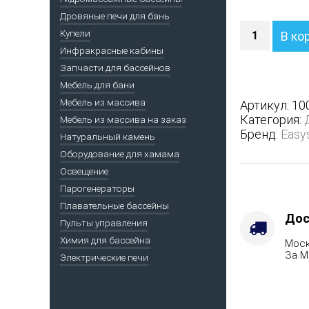
Дровяные печи для бань
Количество
Купели
В ко
Печь
Инфракрасные кабины
Анапа
Запчасти для бассейнов
в
полноценн
Мебель для бани
кожухе
Мебель из массива
Артикул:
10
с
Категория:
Мебель из массива на заказ
боковым
Бренд:
Easy
Натуральный камень
подключен
Оборудование для хамама
-
Защита
Освещение
топки
Парогенераторы
-
Плавательные бассейны
Футеровка,
Дос
Пульты управления
Варианты
Химия для бассейна
Моск
кожуха
За М
Электрические печи
-
Змеевик,
Марка
стали