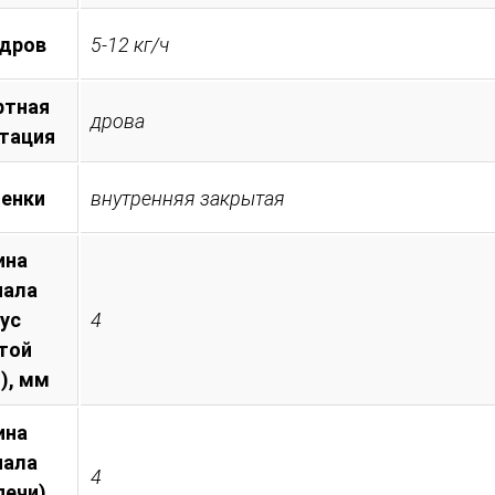
 дров
5-12 кг/ч
ртная
дрова
тация
менки
внутренняя закрытая
ина
иала
пус
4
той
), мм
ина
иала
4
печи),