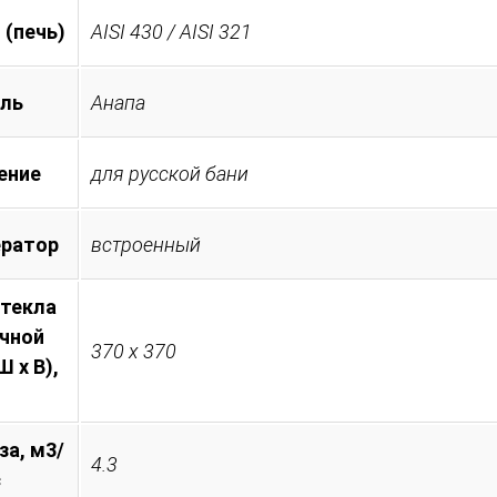
 (печь)
AISI 430 / AISI 321
ль
Анапа
ение
для русской бани
ератор
встроенный
стекла
очной
370 х 370
 х В),
за, м3/
4.3
с