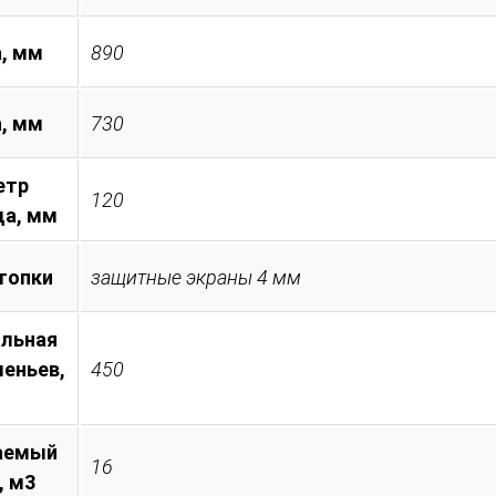
, мм
890
а, мм
730
етр
120
а, мм
топки
защитные экраны 4 мм
льная
леньев,
450
аемый
16
, м3