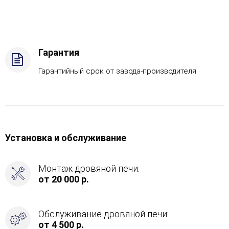
топлива
-
Газ
Комплектация
с
Гарантия
САБК-40,
Боковое
Гарантийный срок от завода-производителя
подключение
дымохода
-
Спереди
Установка и обслуживание
Монтаж дровяной печи:
от 20 000 р.
Обслуживание дровяной печи:
от 4 500 р.