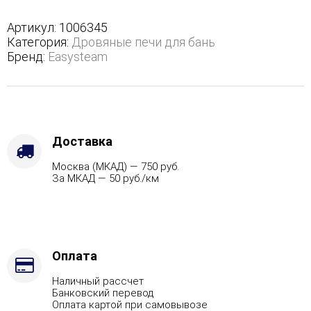
полноценном
кожухе
Артикул:
1006345
с
Категория:
Дровяные печи для бань
боковым
Бренд:
Easysteam
подключением
-
Защита
топки
-
Защ.
Доставка
экраны,
Москва (МКАД) — 750 руб.
Варианты
За МКАД — 50 руб./км
кожуха
-
Талькохлорит,
Марка
стали
-
Оплата
AISI
Наличный рассчет
430,
Банковский перевод
Вид
Оплата картой при самовывозе