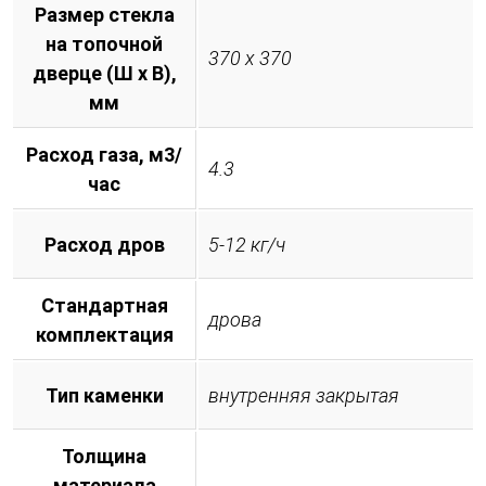
Размер стекла
на топочной
370 х 370
дверце (Ш х В),
мм
Расход газа, м3/
4.3
час
Расход дров
5-12 кг/ч
Стандартная
дрова
комплектация
Тип каменки
внутренняя закрытая
Толщина
материала