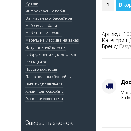
Количество
Купели
В ко
Печь
Инфракрасные кабины
Анапа
Запчасти для бассейнов
в
полноценн
Мебель для бани
кожухе
Мебель из массива
Артикул:
10
с
Категория:
Мебель из массива на заказ
открытым
Бренд:
Easy
Натуральный камень
верхом
Оборудование для хамама
-
Защита
Освещение
топки
Парогенераторы
-
Плавательные бассейны
Футеровка,
Дос
Пульты управления
Варианты
Химия для бассейна
Моск
кожуха
За М
Электрические печи
-
Талькохлор
Марка
стали
Заказать звонок
-
AISI