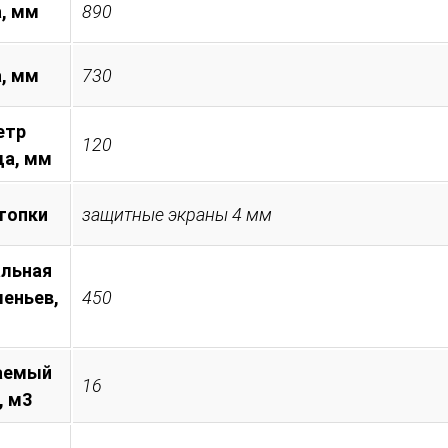
, мм
890
а, мм
730
етр
120
а, мм
топки
защитные экраны 4 мм
льная
леньев,
450
аемый
16
, м3