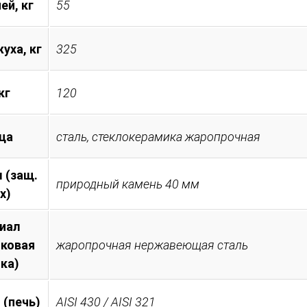
ей, кг
55
уха, кг
325
кг
120
ца
сталь, стеклокерамика жаропрочная
 (защ.
природный камень 40 мм
х)
иал
иковая
жаропрочная нержавеющая сталь
ка)
 (печь)
AISI 430 / AISI 321