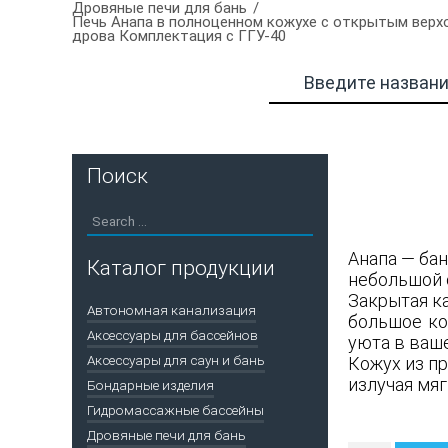
Дровяные печи для бань
Печь Анапа в полноценном кожухе с открытым верхо
дрова Комплектация с ГГУ-40
Поиск
Анапа — ба
Каталог продукции
небольшой 
Закрытая к
Автономная канализация
большое ко
Аксессуары для бассейнов
уюта в ваш
Аксессуары для саун и бань
Кожух из п
излучая мяг
Бондарные изделия
Гидромассажные бассейны
Дровяные печи для бань