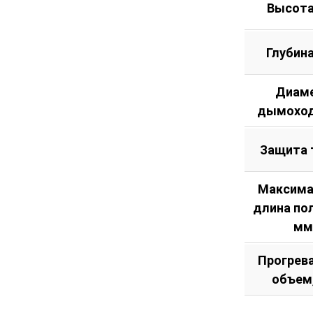
Высота
Глубин
Диам
дымоход
Защита 
Максима
длина по
мм
Прогрев
объем