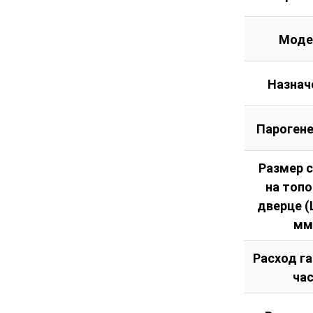
Моде
Назнач
Пароген
Размер 
на топ
дверце (Ш
мм
Расход га
ча