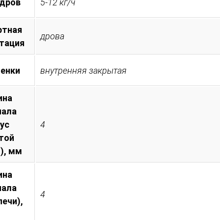
 дров
5-12 кг/ч
ртная
дрова
тация
менки
внутренняя закрытая
ина
иала
пус
4
той
), мм
ина
иала
4
печи),