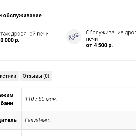
и обслуживание
Обслуживание дро
таж дровяной печи:
печи:
0 000 р.
ция
от 4 500 р.
истики
Отзывы (0)
режим
110 / 80 мин.
 бани
дитель
Easysteam