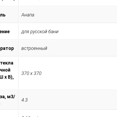
ль
Анапа
ение
для русской бани
ератор
встроенный
стекла
очной
370 х 370
 х В),
за, м3/
4.3
с