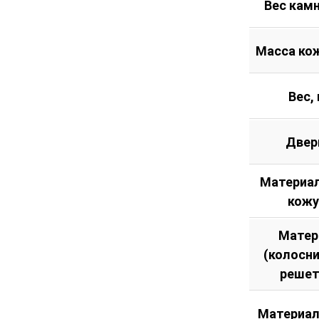
Вес камн
Масса кож
Вес, 
Двер
Материал
кожу
Матер
(колосн
решет
Материал