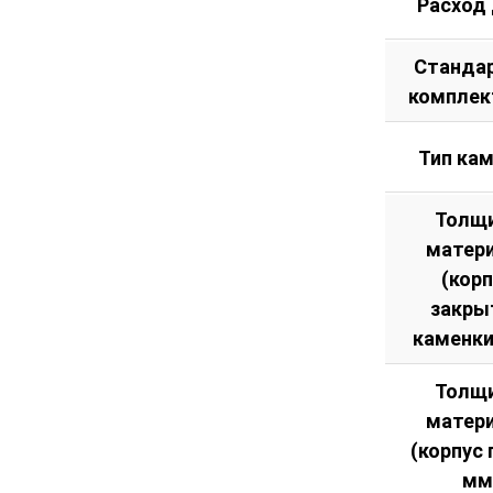
Расход
Станда
комплек
Тип ка
Толщ
матер
(кор
закры
каменки
Толщ
матер
(корпус 
мм