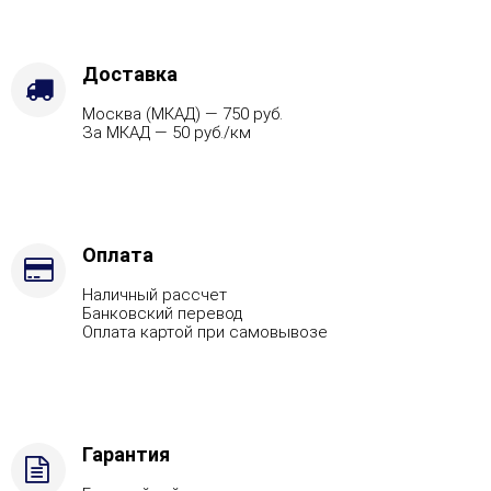
Защита
топки
-
Защ.
Доставка
экраны,
Москва (МКАД) — 750 руб.
Варианты
За МКАД — 50 руб./км
кожуха
-
Змеевик,
Марка
стали
-
Оплата
AISI
Наличный рассчет
430,
Банковский перевод
Вид
Оплата картой при самовывозе
топлива
-
Газ,
дрова
Комплектация
Гарантия
с
ГГУ-40