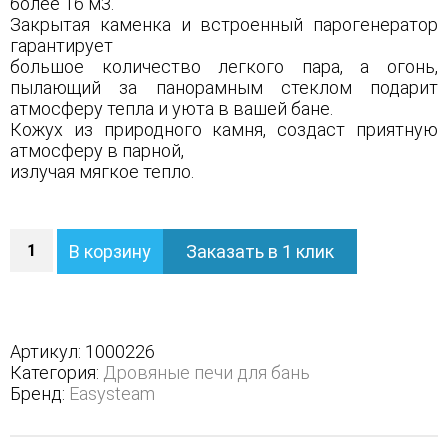
более 16 м3.
Закрытая каменка и встроенный парогенератор
гарантирует
большое количество легкого пара, а огонь,
пылающий за панорамным стеклом подарит
атмосферу тепла и уюта в вашей бане.
Кожух из природного камня, создаст приятную
атмосферу в парной,
излучая мягкое тепло.
Количество
В корзину
Заказать в 1 клик
Печь
Анапа
в
полноценном
кожухе
Артикул:
1000226
с
Категория:
Дровяные печи для бань
открытым
Бренд:
Easysteam
верхом
-