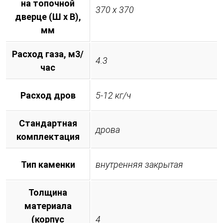
на топочной
370 х 370
дверце (Ш х В),
мм
Расход газа, м3/
4.3
час
Расход дров
5-12 кг/ч
Стандартная
дрова
комплектация
Тип каменки
внутренняя закрытая
Толщина
материала
(корпус
4