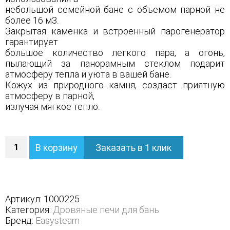
небольшой семейной бане с объемом парной не
более 16 м3.
Закрытая каменка и встроенный парогенератор
гарантирует
большое количество легкого пара, а огонь,
пылающий за панорамным стеклом подарит
атмосферу тепла и уюта в вашей бане.
Кожух из природного камня, создаст приятную
атмосферу в парной,
излучая мягкое тепло.
Количество
В корзину
Заказать в 1 клик
Печь
Анапа
в
полноценном
кожухе
Артикул:
1000225
с
Категория:
Дровяные печи для бань
открытым
Бренд:
Easysteam
верхом