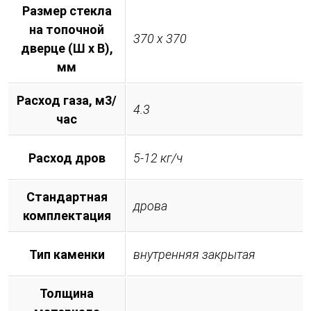
Размер стекла
на топочной
370 х 370
дверце (Ш х В),
мм
Расход газа, м3/
4.3
час
Расход дров
5-12 кг/ч
Стандартная
дрова
комплектация
Тип каменки
внутренняя закрытая
Толщина