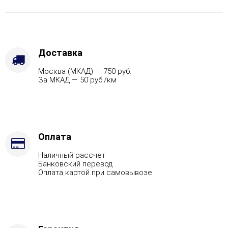
-
Защита
топки
-
Защ.
Доставка
экраны,
Москва (МКАД) — 750 руб.
Варианты
За МКАД — 50 руб./км
кожуха
-
Змеевик,
Марка
стали
-
Оплата
AISI
Наличный рассчет
430,
Банковский перевод
Вид
Оплата картой при самовывозе
топлива
-
Газ
Комплектация
с