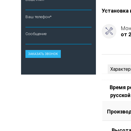
-
Газ
Установка 
Комплекта
Ваш телефон*
с
САБК-40
Мон
от 2
Сообщение
Характер
Время 
русской
Произво
Высота