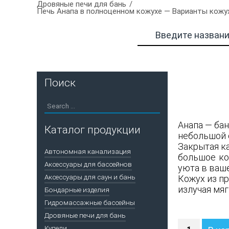
Дровяные печи для бань
Печь Анапа в полноценном кожухе — Варианты кожух
Поиск
Анапа — ба
Каталог продукции
небольшой 
Закрытая к
Автономная канализация
большое ко
Аксессуары для бассейнов
уюта в ваш
Аксессуары для саун и бань
Кожух из п
излучая мяг
Бондарные изделия
Гидромассажные бассейны
Дровяные печи для бань
Количество
Купели