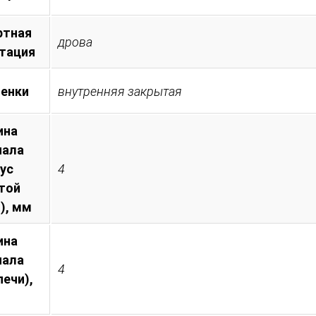
ртная
дрова
тация
менки
внутренняя закрытая
ина
иала
пус
4
той
), мм
ина
иала
4
печи),