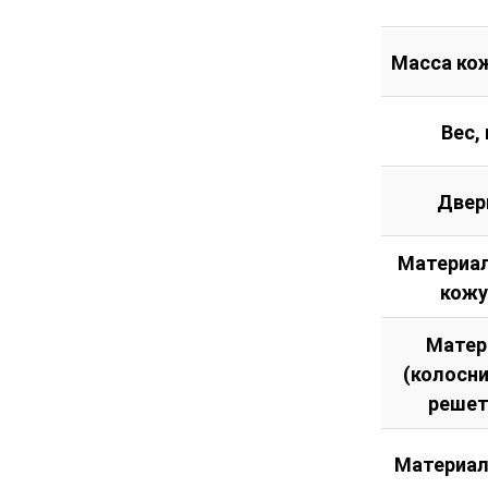
Масса кож
Вес, 
Двер
Материал
кожу
Матер
(колосн
решет
Материал