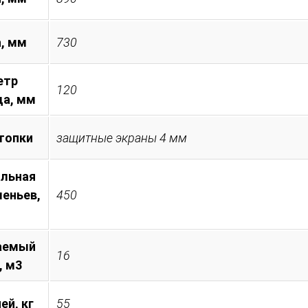
а, мм
730
етр
120
а, мм
топки
защитные экраны 4 мм
льная
леньев,
450
аемый
16
, м3
ей, кг
55