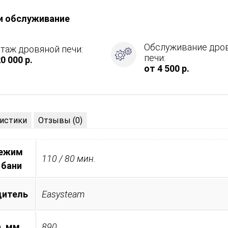
и обслуживание
ция
Обслуживание дро
таж дровяной печи:
печи:
0 000 р.
от 4 500 р.
истики
Отзывы (0)
режим
110 / 80 мин.
 бани
дитель
Easysteam
, мм
890