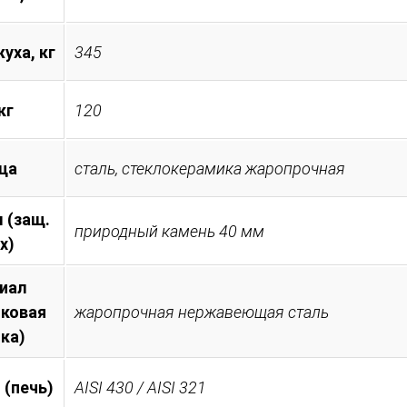
уха, кг
345
кг
120
ца
сталь, стеклокерамика жаропрочная
 (защ.
природный камень 40 мм
х)
иал
иковая
жаропрочная нержавеющая сталь
ка)
 (печь)
AISI 430 / AISI 321