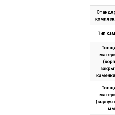
Станда
комплек
Тип ка
Толщ
матер
(кор
закры
каменки
Толщ
матер
(корпус 
мм