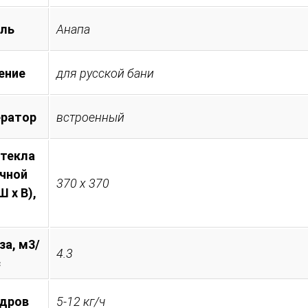
ль
Анапа
ение
для русской бани
ератор
встроенный
стекла
очной
370 х 370
 х В),
за, м3/
4.3
с
 дров
5-12 кг/ч