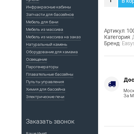
В ко
Печь
Инфракрасные кабины
Анапа
Запчасти для бассейнов
в
полноценн
Мебель для бани
кожухе
Мебель из массива
Артикул:
10
-
Категория:
Мебель из массива на заказ
Варианты
Бренд:
Easy
Натуральный камень
кожуха
Оборудование для хамама
-
Пироксенит
Освещение
Защита
Парогенераторы
топки
Плавательные бассейны
-
Дос
Пульты управления
Футеровка,
Химия для бассейна
Моск
Марка
За М
Электрические печи
стали
-
AISI
321,
Заказать звонок
Вид
топлива
Ваше Имя*