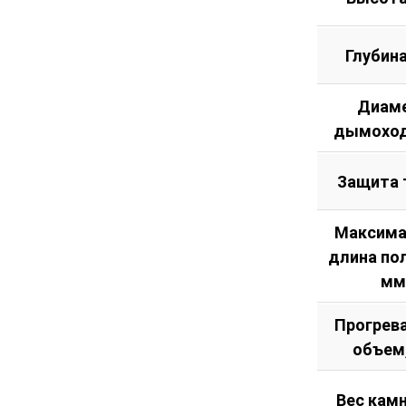
Глубин
Диам
дымоход
Защита 
Максима
длина по
мм
Прогрев
объем
Вес камн