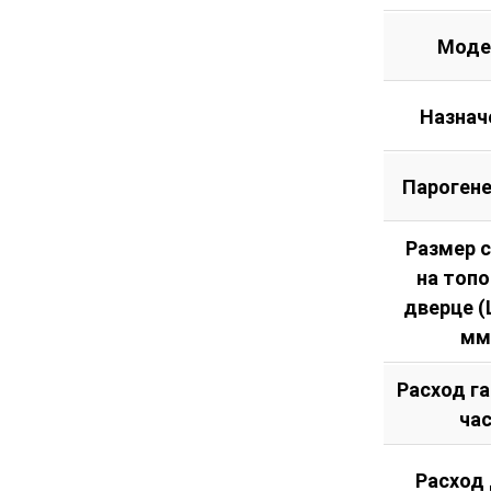
Моде
Назнач
Пароген
Размер 
на топ
дверце (Ш
мм
Расход га
ча
Расход