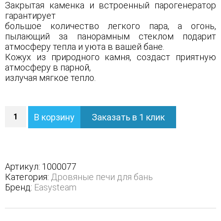
Закрытая каменка и встроенный парогенератор
гарантирует
большое количество легкого пара, а огонь,
пылающий за панорамным стеклом подарит
атмосферу тепла и уюта в вашей бане.
Кожух из природного камня, создаст приятную
атмосферу в парной,
излучая мягкое тепло.
Количество
В корзину
Заказать в 1 клик
Печь
Анапа
в
полноценном
кожухе
Артикул:
1000077
-
Категория:
Дровяные печи для бань
Варианты
Бренд:
Easysteam
кожуха
-
Талькохлорит,