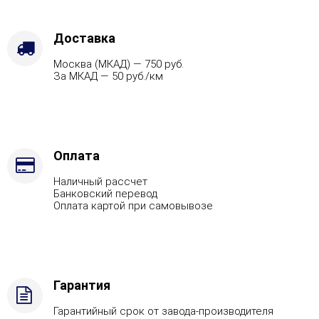
Защита
топки
-
Доставка
Защ.
Москва (МКАД) — 750 руб.
экраны,
За МКАД — 50 руб./км
Марка
стали
-
AISI
321,
Вид
Оплата
топлива
Наличный рассчет
-
Банковский перевод
Дрова
Оплата картой при самовывозе
Стандартная
комплектация
Гарантия
Гарантийный срок от завода-производителя