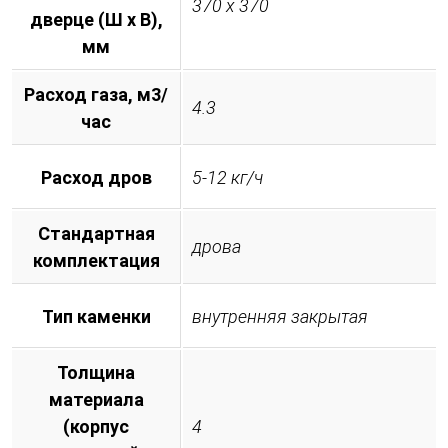
370 х 370
дверце (Ш х В),
мм
Расход газа, м3/
4.3
час
Расход дров
5-12 кг/ч
Стандартная
дрова
комплектация
Тип каменки
внутренняя закрытая
Толщина
материала
(корпус
4