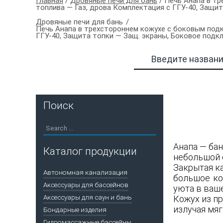
Главная
/
Дровяные печи для бань
/ Печь Анапа в тр
топлива — Газ, дрова Комплектация с ГГУ-40, Защи
Дровяные печи для бань
Печь Анапа в трехстороннем кожухе с боковым подк
ГГУ-40, Защита топки — Защ. экраны, Боковое под
Поиск
Анапа — ба
Каталог продукции
небольшой 
Закрытая к
Автономная канализация
большое ко
Аксессуары для бассейнов
уюта в ваш
Аксессуары для саун и бань
Кожух из п
излучая мяг
Бондарные изделия
Гидромассажные бассейны