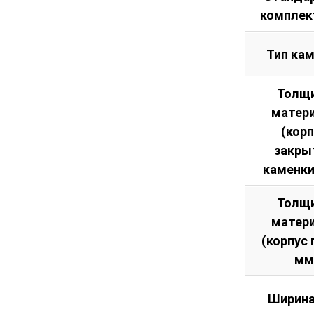
комплек
Тип ка
Толщ
матер
(кор
закры
каменки
Толщ
матер
(корпус 
мм
Ширина