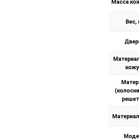
Масса кож
Вес, 
Двер
Материал
кожу
Матер
(колосн
решет
Материал
Моде