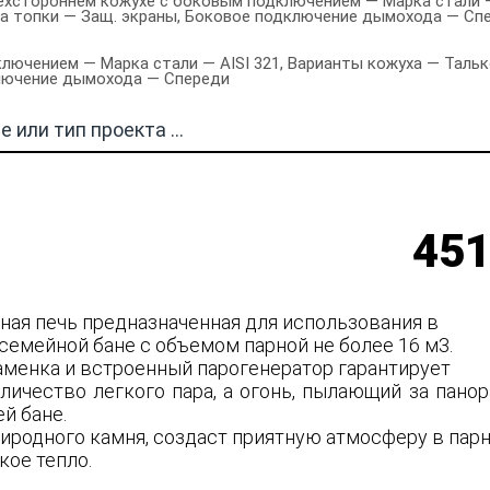
ехстороннем кожухе с боковым подключением — Марка стали —
та топки — Защ. экраны, Боковое подключение дымохода — Сп
лючением — Марка стали — AISI 321, Варианты кожуха — Тальк
ключение дымохода — Спереди
451
нная печь предназначенная для использования в
семейной бане с объемом парной не более 16 м3.
аменка и встроенный парогенератор гарантирует
личество легкого пара, а огонь, пылающий за пано
ей бане.
риродного камня, создаст приятную атмосферу в пар
кое тепло.