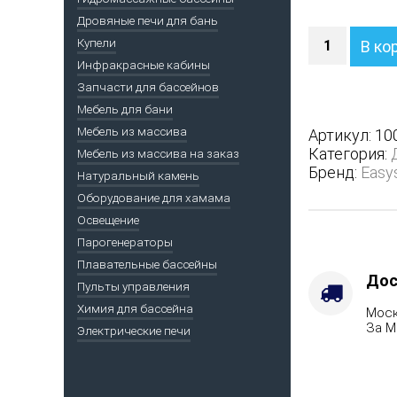
Дровяные печи для бань
Количество
Купели
В ко
Печь
Инфракрасные кабины
Анапа
Запчасти для бассейнов
в
трехсторон
Мебель для бани
кожухе
Мебель из массива
Артикул:
10
с
Категория:
Мебель из массива на заказ
боковым
Бренд:
Easy
Натуральный камень
подключен
Оборудование для хамама
-
Марка
Освещение
стали
Парогенераторы
-
Плавательные бассейны
AISI
Дос
Пульты управления
321,
Химия для бассейна
Моск
Варианты
За М
Электрические печи
кожуха
-
Талькохлор
Вид