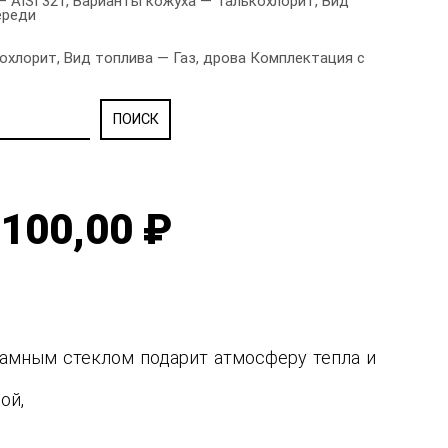
 AISI 321, Варианты кожуха — Талькохлорит, Вид
ереди
охлорит, Вид топлива — Газ, дрова Комплектация с
100,00 ₽
рамным стеклом подарит атмосферу тепла и
ной,