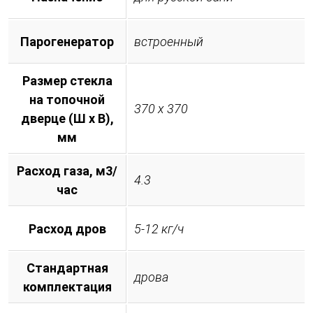
Парогенератор
встроенный
Размер стекла
на топочной
370 х 370
дверце (Ш х В),
мм
Расход газа, м3/
4.3
час
Расход дров
5-12 кг/ч
Стандартная
дрова
комплектация