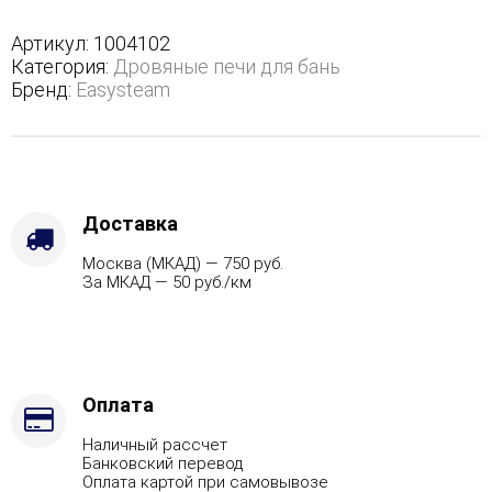
трехстороннем
кожухе
Артикул:
1004102
с
Категория:
Дровяные печи для бань
боковым
Бренд:
Easysteam
подключением
-
Марка
стали
-
AISI
Доставка
430,
Москва (МКАД) — 750 руб.
Варианты
За МКАД — 50 руб./км
кожуха
-
Пироксенит,
Вид
топлива
-
Оплата
Газ
Наличный рассчет
Комплектация
Банковский перевод
с
Оплата картой при самовывозе