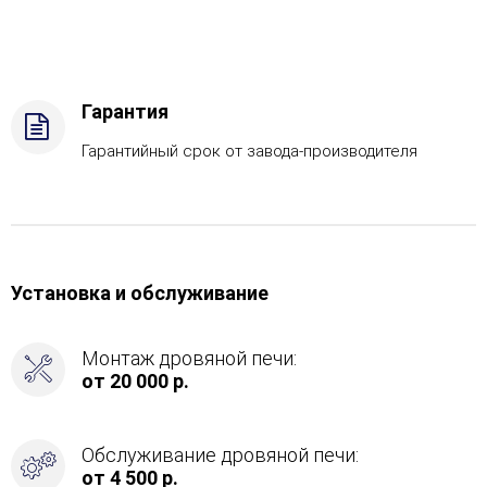
САБК-40,
Защита
топки
-
Футеровка,
Гарантия
Боковое
подключение
Гарантийный срок от завода-производителя
дымохода
-
Слева
Установка и обслуживание
Монтаж дровяной печи:
от 20 000 р.
Обслуживание дровяной печи:
от 4 500 р.