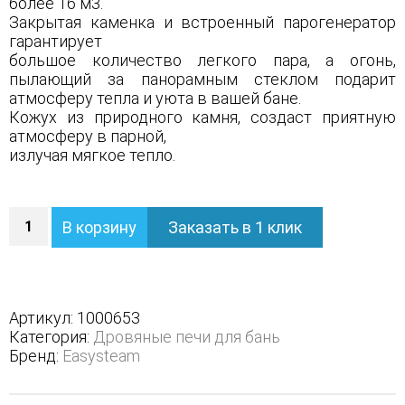
более 16 м3.
Закрытая каменка и встроенный парогенератор
гарантирует
большое количество легкого пара, а огонь,
пылающий за панорамным стеклом подарит
атмосферу тепла и уюта в вашей бане.
Кожух из природного камня, создаст приятную
атмосферу в парной,
излучая мягкое тепло.
Количество
В корзину
Заказать в 1 клик
Печь
Анапа
в
трехстороннем
кожухе
Артикул:
1000653
-
Категория:
Дровяные печи для бань
Защита
Бренд:
Easysteam
топки
-