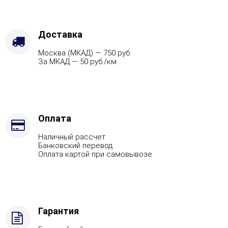
Защ.
экраны,
Варианты
кожуха
Доставка
-
Москва (МКАД) — 750 руб.
Талькохлорит,
За МКАД — 50 руб./км
Марка
стали
-
AISI
321,
Вид
Оплата
топлива
Наличный рассчет
-
Банковский перевод
Дрова
Оплата картой при самовывозе
Стандартная
комплектация
Гарантия