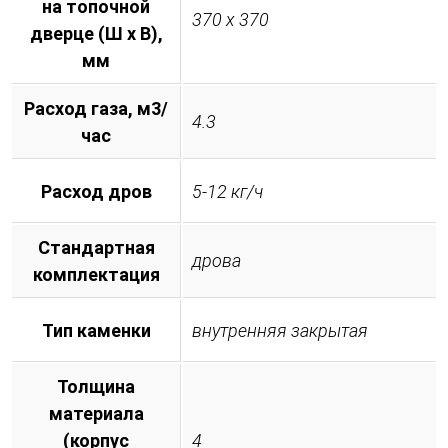
на топочной
370 х 370
дверце (Ш х В),
мм
Расход газа, м3/
4.3
час
Расход дров
5-12 кг/ч
Стандартная
дрова
комплектация
Тип каменки
внутренняя закрытая
Толщина
материала
(корпус
4