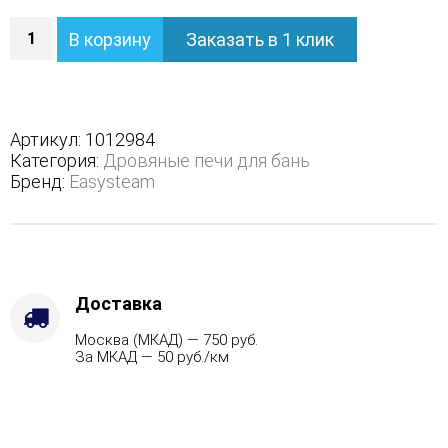
Количество
В корзину
Заказать в 1 клик
Печь
Домна
45
К
в
Артикул:
1012984
полноценном
Категория:
Дровяные печи для бань
кожухе
Бренд:
Easysteam
-
Виды
топлива
-
Газ
Комплектация
Доставка
с
Москва (МКАД) — 750 руб.
САБК-50,
За МКАД — 50 руб./км
Варианты
кожуха
-
Змеевик,
Марка