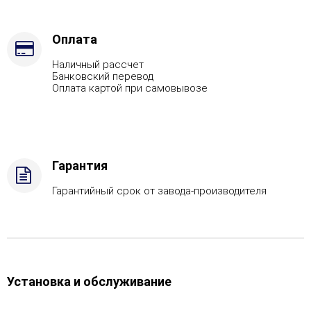
-
Жадеит
(цена
Оплата
по
Наличный рассчет
запросу),
Банковский перевод
Марка
Оплата картой при самовывозе
стали
-
AISI
321
Гарантия
Гарантийный срок от завода-производителя
Установка и обслуживание