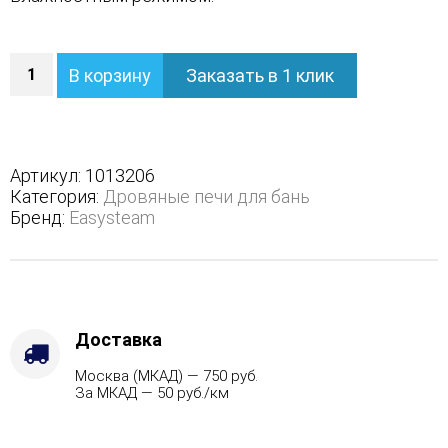
Количество
В корзину
Заказать в 1 клик
Печь
Домна
60
К
в
Артикул:
1013206
трехстороннем
Категория:
Дровяные печи для бань
кожухе
Бренд:
Easysteam
-
Вид
топлива
-
Газ,
дрова
Доставка
Комплектация
Москва (МКАД) — 750 руб.
с
За МКАД — 50 руб./км
ГГУ-80,
Варианты
кожуха