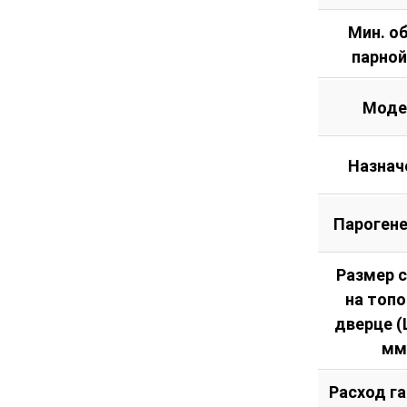
Мин. о
парной
Моде
Назнач
Пароген
Размер 
на топ
дверце (Ш
мм
Расход га