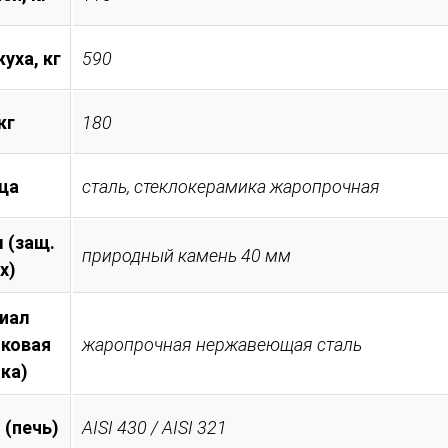
уха, кг
590
кг
180
ца
сталь, стеклокерамика жаропрочная
 (защ.
природный камень 40 мм
х)
иал
иковая
жаропрочная нержавеющая сталь
ка)
 (печь)
AISI 430 / AISI 321