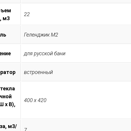
бъем
22
, м3
ль
Геленджик М2
ение
для русской бани
ератор
встроенный
стекла
очной
400 х 420
 х В),
за, м3/
7