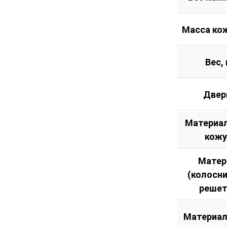
Масса кож
Вес, 
Двер
Материал
кожу
Матер
(колосн
решет
Материал