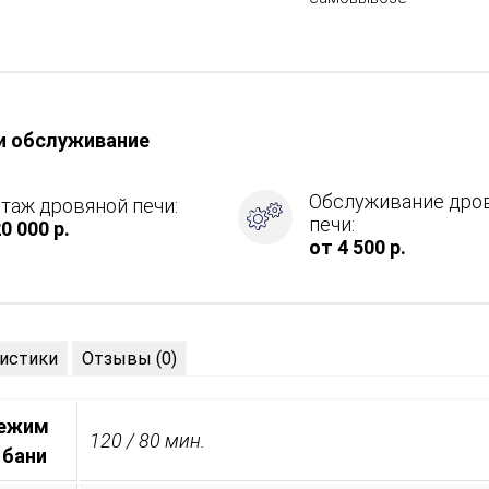
и обслуживание
Обслуживание дро
таж дровяной печи:
печи:
0 000 р.
от 4 500 р.
,
истики
Отзывы (0)
режим
120 / 80 мин.
 бани
ие