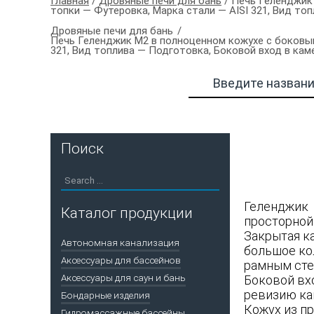
Главная
/
Дровяные печи для бань
/ Печь Геленджик
топки — Футеровка, Марка стали — AISI 321, Вид т
Дровяные печи для бань
Печь Геленджик М2 в полноценном кожухе с боковым
321, Вид топлива — Подготовка, Боковой вход в ка
Поиск
Геленджик 
Каталог продукции
просторной 
Закрытая к
Автономная канализация
большое кол
Аксессуары для бассейнов
рамным сте
Аксессуары для саун и бань
Боковой вх
ревизию кам
Бондарные изделия
Кожух из п
Гидромассажные бассейны