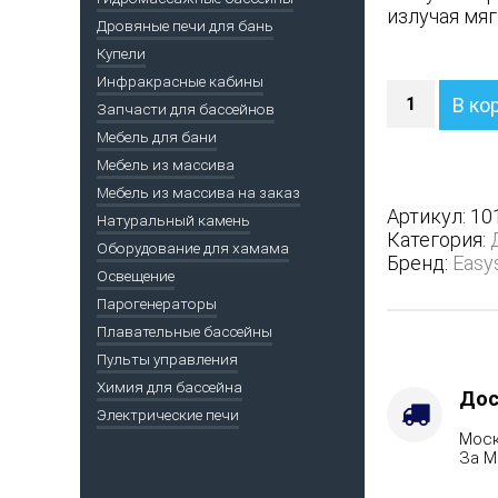
излучая мяг
Дровяные печи для бань
Купели
Инфракрасные кабины
Количество
В ко
Запчасти для бассейнов
Печь
Геленджик
Мебель для бани
М2
Мебель из массива
в
Мебель из массива на заказ
полноценн
Артикул:
10
Натуральный камень
кожухе
Категория:
Оборудование для хамама
с
Бренд:
Easy
боковым
Освещение
подключен
Парогенераторы
-
Плавательные бассейны
Варианты
Пульты управления
кожуха
Химия для бассейна
-
Дос
Электрические печи
Жадеит
Моск
(Цена
За М
по
запросу),