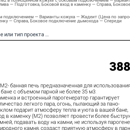
 М2 в полноценном кожухе с боковым подключением — Вариант
оплива — Подготовка, Боковой вход в каменку — Справа, Боко
 подключением — Варианты кожуха — Жадеит (Цена по запросу
менку — Справа, Боковое подключение дымохода — Спереди
388
М2- банная печь предназначенная для использовани
бане с объемом парной не более 35 м3.
аменка и встроенный парогенератор гарантирует
ичество легкого пара, огонь, пылающий за пано-
клом подарит атмосферу тепла и уюта в вашей бане,
од в каменку (М2) позволяет провести более быстр
ней, подавать воду на камни, не используя парогене
риродного камня, создаст приятную атмосферу в пар