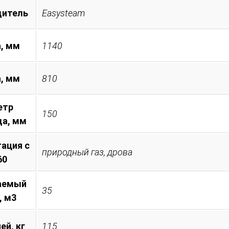
дитель
Easysteam
, мм
1140
а, мм
810
етр
150
а, мм
ация с
природный газ, дрова
60
аемый
35
, м3
ей, кг
115