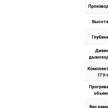
дымохода
Произво
-
Спереди
Высота
Глубин
Диам
дымоход
Комплект
ГГУ-
Прогрев
объем
Вес камн