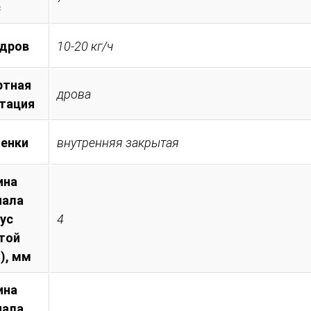
с
 дров
10-20 кг/ч
ртная
дрова
тация
менки
внутренняя закрытая
ина
иала
пус
4
той
), мм
ина
иала