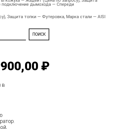
ы кожуха — Жадеит (Цена по запросу), Защита
вое подключение дымохода — Спереди
), Защита топки — Футеровка, Марка стали — AISI
900,00 ₽
я в
ую
ратор.
ной,