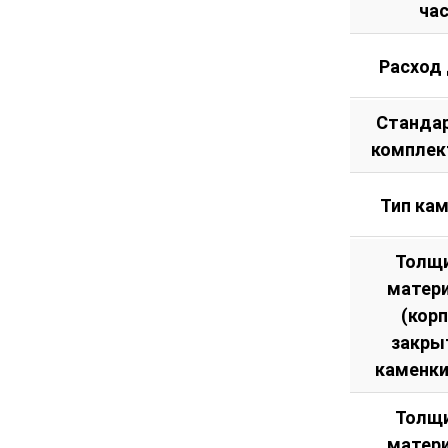
ча
Расход
Станда
комплек
Тип ка
Толщ
матер
(кор
закры
каменки
Толщ
матер