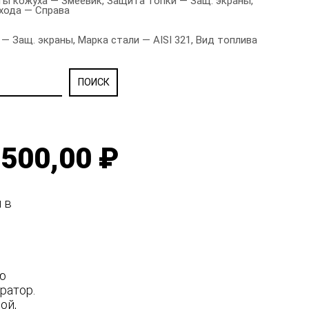
ы кожуха — Змеевик, Защита топки — Защ. экраны,
охода — Справа
Защ. экраны, Марка стали — AISI 321, Вид топлива
500,00 ₽
я в
ую
ратор.
ной,