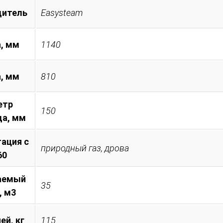
дитель
Easysteam
, мм
1140
а, мм
810
етр
150
а, мм
ация с
природный газ, дрова
60
аемый
35
, м3
ей, кг
115