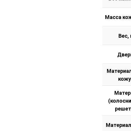
Масса кож
Вес, 
Двер
Материал
кожу
Матер
(колосн
решет
Материал