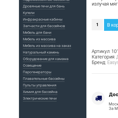
излучая мяг
Дровяные печи для бань
Купели
Инфракрасные кабины
Количество
В ко
Запчасти для бассейнов
Печь
Геленджик
Мебель для бани
М2
Мебель из массива
в
Мебель из массива на заказ
полноценн
Артикул:
10
Натуральный камень
кожухе
Категория:
Оборудование для хамама
с
Бренд:
Easy
боковым
Освещение
подключен
Парогенераторы
-
Плавательные бассейны
Варианты
Пульты управления
кожуха
Химия для бассейна
-
Дос
Электрические печи
Змеевик,
Моск
Защита
За М
топки
-