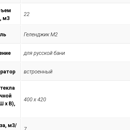
бъем
22
, м3
ль
Геленджик М2
ение
для русской бани
ератор
встроенный
стекла
очной
400 х 420
 х В),
за, м3/
7