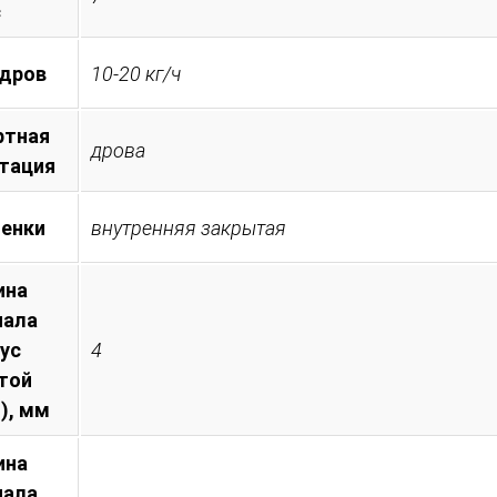
с
 дров
10-20 кг/ч
ртная
дрова
тация
менки
внутренняя закрытая
ина
иала
пус
4
той
), мм
ина
иала