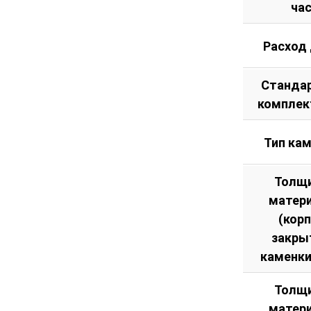
ча
Расход
Станда
комплек
Тип ка
Толщ
матер
(кор
закры
каменки
Толщ
матер