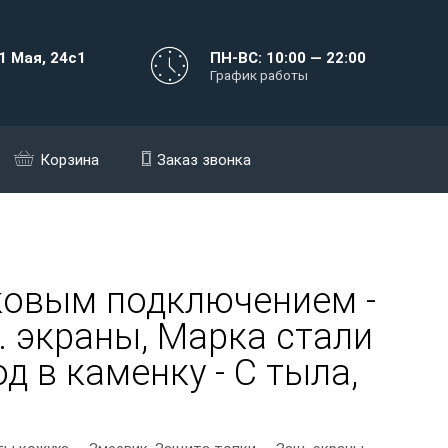
1 Мая, 24с1
ПН-ВС: 10:00 — 22:00
График работы
Корзина
Заказ звонка
ковым подключением -
. экраны, Марка стали
од в каменку - С тыла,