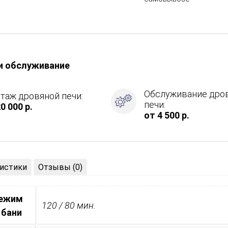
и обслуживание
Обслуживание дро
таж дровяной печи:
печи:
0 000 р.
,
от 4 500 р.
истики
Отзывы (0)
режим
120 / 80 мин.
ие
 бани