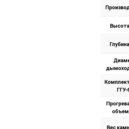
-
Произво
Справа
Высота
Глубин
Диам
дымоход
Комплект
ГГУ-
Прогрев
объем
Вес камн