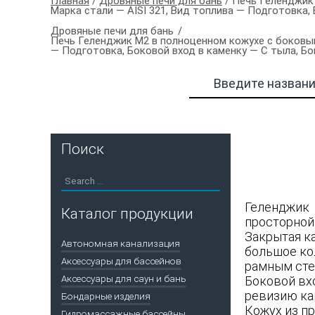
Главная
/
Дровяные печи для бань
/ Печь Геленджик
Марка стали — AISI 321, Вид топлива — Подготовка
Дровяные печи для бань
Печь Геленджик М2 в полноценном кожухе с боковым
— Подготовка, Боковой вход в каменку — С тыла, 
Поиск
Геленджик 
Каталог продукции
просторной 
Закрытая к
Автономная канализация
большое кол
Аксессуары для бассейнов
рамным сте
Аксессуары для саун и бань
Боковой вх
ревизию кам
Бондарные изделия
Кожух из п
Гидромассажные бассейны