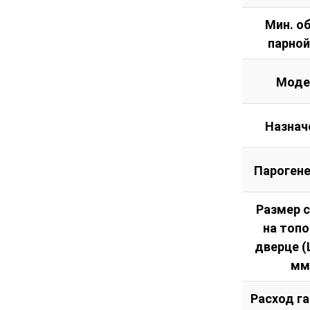
Мин. о
парной
Моде
Назнач
Пароген
Размер 
на топ
дверце (Ш
мм
Расход га