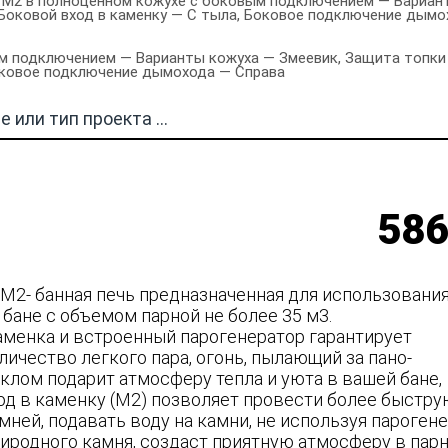
 М2 в полноценном кожухе с боковым подключением — Вариант
, Боковой вход в каменку — С тыла, Боковое подключение дым
 подключением — Варианты кожуха — Змеевик, Защита топки — 
Боковое подключение дымохода — Справа
586
М2- банная печь предназначенная для использовани
бане с объемом парной не более 35 м3.
аменка и встроенный парогенератор гарантирует
ичество легкого пара, огонь, пылающий за пано-
клом подарит атмосферу тепла и уюта в вашей бане,
од в каменку (М2) позволяет провести более быстр
ней, подавать воду на камни, не используя парогене
риродного камня, создаст приятную атмосферу в пар