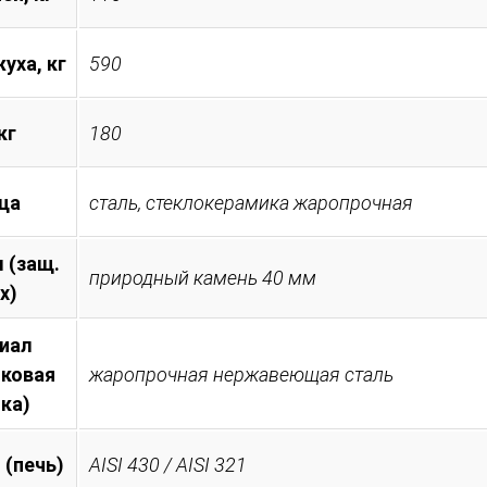
уха, кг
590
кг
180
ца
сталь, стеклокерамика жаропрочная
 (защ.
природный камень 40 мм
х)
иал
иковая
жаропрочная нержавеющая сталь
ка)
 (печь)
AISI 430 / AISI 321