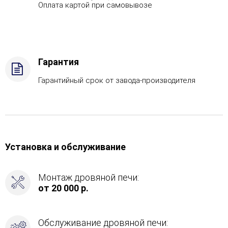
430,
Оплата картой при самовывозе
Вид
топлива
-
Подготовка,
Боковой
Гарантия
вход
в
Гарантийный срок от завода-производителя
каменку
-
Справа
Установка и обслуживание
Монтаж дровяной печи:
от 20 000 р.
Обслуживание дровяной печи: