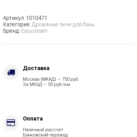
М2
в
полноценном
Артикул:
1010471
кожухе
Категория:
Дровяные печи для бань
с
Бренд:
Easysteam
открытым
верхом
-
Варианты
кожуха
-
Доставка
Пироксенит,
Москва (МКАД) — 750 руб.
Защита
За МКАД — 50 руб./км
топки
-
Защ.
экраны,
Марка
стали
Оплата
-
Наличный рассчет
AISI
Банковский перевод