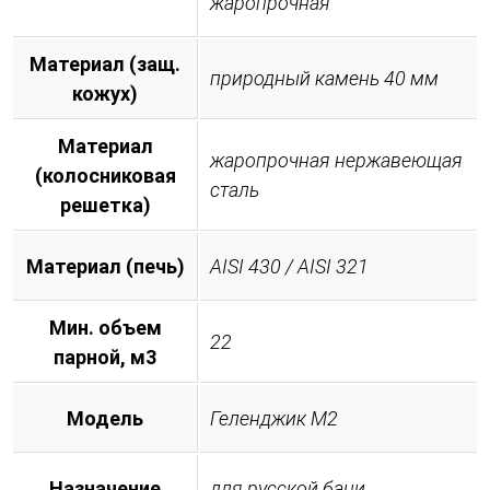
жаропрочная
Материал (защ.
природный камень 40 мм
кожух)
Материал
жаропрочная нержавеющая
(колосниковая
сталь
решетка)
Материал (печь)
AISI 430 / AISI 321
Мин. объем
22
парной, м3
Модель
Геленджик М2
Назначение
для русской бани