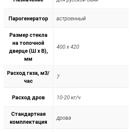
Парогенератор
встроенный
Размер стекла
на топочной
400 х 420
дверце (Ш х В),
мм
Расход газа, м3/
7
час
Расход дров
10-20 кг/ч
Стандартная
дрова
комплектация