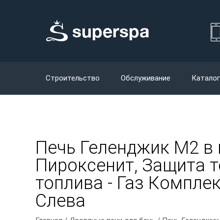
Строительство
Обслуживание
Каталог
Печь Геленджик М2 в 
Пироксенит, Защита то
топлива - Газ Комплек
Слева