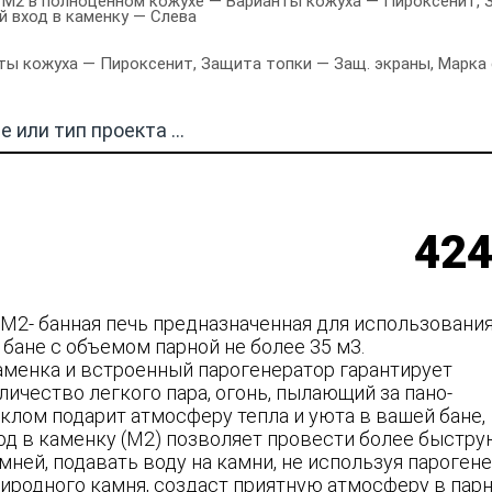
М2 в полноценном кожухе — Варианты кожуха — Пироксенит, За
й вход в каменку — Слева
ы кожуха — Пироксенит, Защита топки — Защ. экраны, Марка с
424
М2- банная печь предназначенная для использовани
бане с объемом парной не более 35 м3.
аменка и встроенный парогенератор гарантирует
ичество легкого пара, огонь, пылающий за пано-
клом подарит атмосферу тепла и уюта в вашей бане,
од в каменку (М2) позволяет провести более быстр
ней, подавать воду на камни, не используя парогене
риродного камня, создаст приятную атмосферу в пар