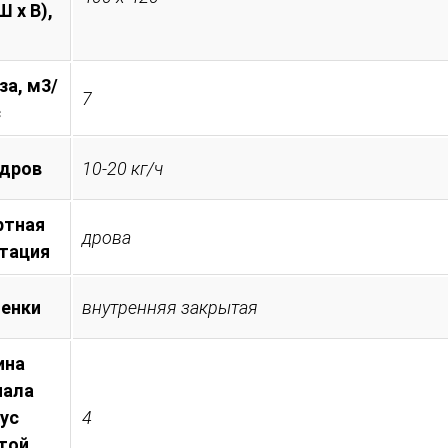
 х В),
за, м3/
7
с
 дров
10-20 кг/ч
ртная
дрова
тация
менки
внутренняя закрытая
ина
иала
пус
4
той