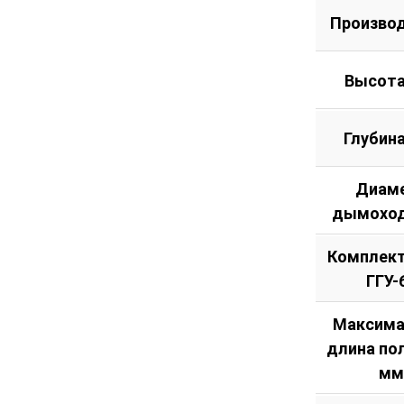
Произво
Высота
Глубин
Диам
дымоход
Комплект
ГГУ-
Максима
длина по
мм