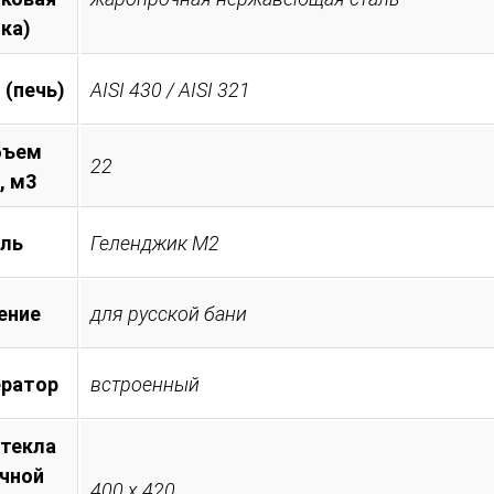
ка)
 (печь)
AISI 430 / AISI 321
бъем
22
, м3
ль
Геленджик М2
ение
для русской бани
ератор
встроенный
стекла
очной
400 х 420