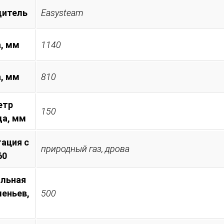
дитель
Easysteam
, мм
1140
а, мм
810
етр
150
а, мм
ация с
природный газ, дрова
60
льная
леньев,
500