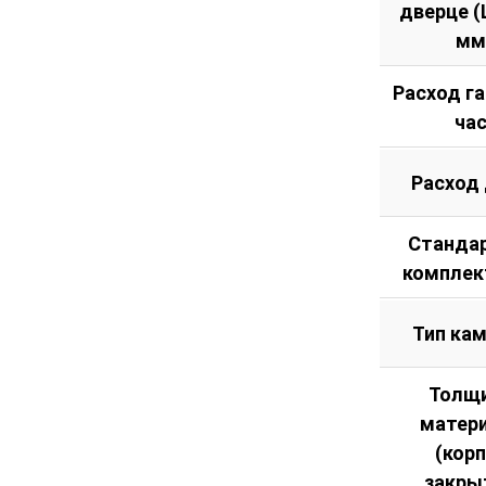
дверце (Ш
мм
Расход га
ча
Расход
Станда
комплек
Тип ка
Толщ
матер
(кор
закры