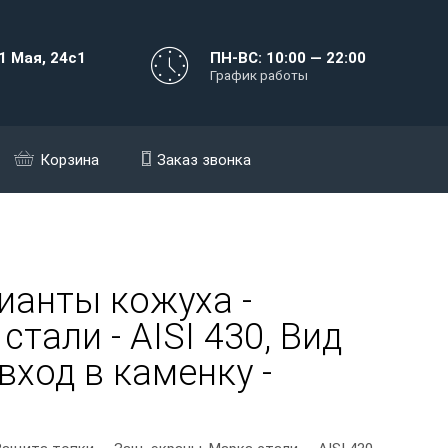
1 Мая, 24с1
ПН-ВС: 10:00 — 22:00
График работы
Корзина
Заказ звонка
ианты кожуха -
тали - AISI 430, Вид
вход в каменку -