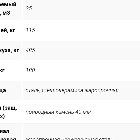
аемый
35
, м3
ей, кг
115
уха, кг
485
кг
180
ца
сталь, стеклокерамика жаропрочная
 (защ.
природный камень 40 мм
х)
иал
иковая
жаропрочная нержавеющая сталь