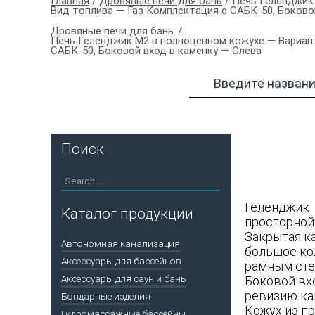
Главная
/
Дровяные печи для бань
/ Печь Геленджик 
Вид топлива — Газ Комплектация с САБК-50, Боково
Дровяные печи для бань
Печь Геленджик М2 в полноценном кожухе — Вариант
САБК-50, Боковой вход в каменку — Слева
Поиск
Геленджик 
Каталог продукции
просторной 
Закрытая к
Автономная канализация
большое кол
Аксессуары для бассейнов
рамным сте
Аксессуары для саун и бань
Боковой вх
ревизию кам
Бондарные изделия
Кожух из п
Гидромассажные бассейны