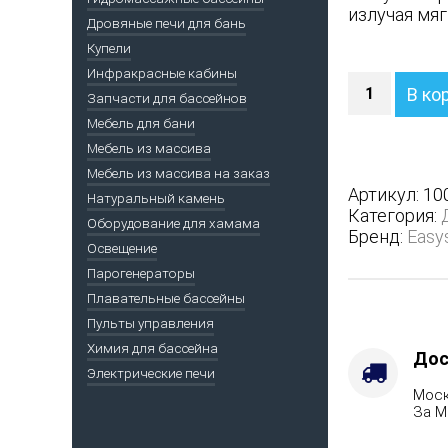
излучая мяг
Дровяные печи для бань
Купели
Инфракрасные кабины
Количество
В ко
Запчасти для бассейнов
Печь
Геленджик
Мебель для бани
М2
Мебель из массива
в
Мебель из массива на заказ
полноценн
Артикул:
10
Натуральный камень
кожухе
Категория:
Оборудование для хамама
-
Бренд:
Easy
Варианты
Освещение
кожуха
Парогенераторы
-
Плавательные бассейны
Пироксенит
Пульты управления
Защита
Химия для бассейна
топки
Дос
Электрические печи
-
Моск
Защ.
За М
экраны,
Марка