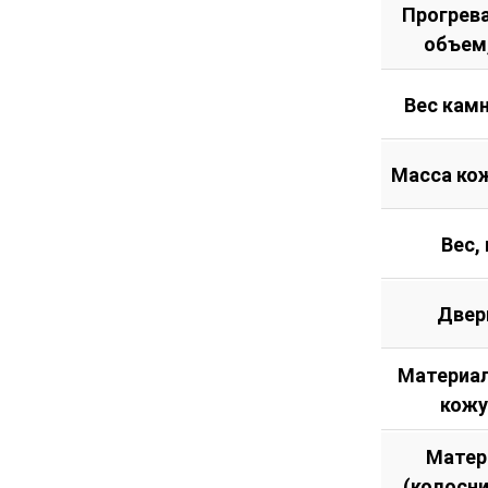
Прогрев
объем
Вес камн
Масса кож
Вес, 
Двер
Материал
кожу
Матер
(колосн