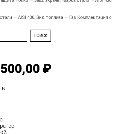
щита топки — Защ. экраны, Марка стали — AISI 430,
тали — AISI 430, Вид топлива — Газ Комплектация с
500,00 ₽
я в
ую
ратор.
ной,