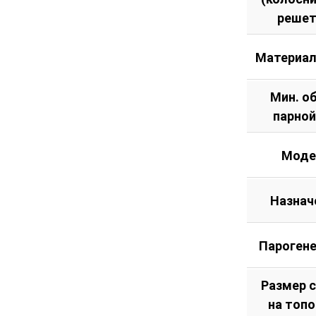
решет
Материал
Мин. о
парной
Моде
Назнач
Пароген
Размер 
на топ