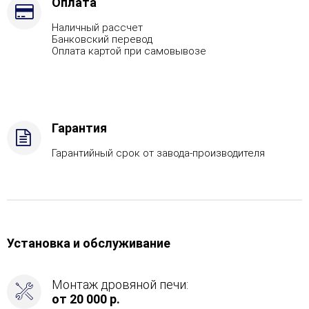
Футеровка,
Оплата
Марка
Наличный рассчет
стали
Банковский перевод
-
Оплата картой при самовывозе
AISI
321,
Вид
топлива
-
Гарантия
Дрова
Стандартная
Гарантийный срок от завода-производителя
комплектация,
Боковой
вход
в
каменку
-
Установка и обслуживание
Справа
Монтаж дровяной печи:
от 20 000 р.