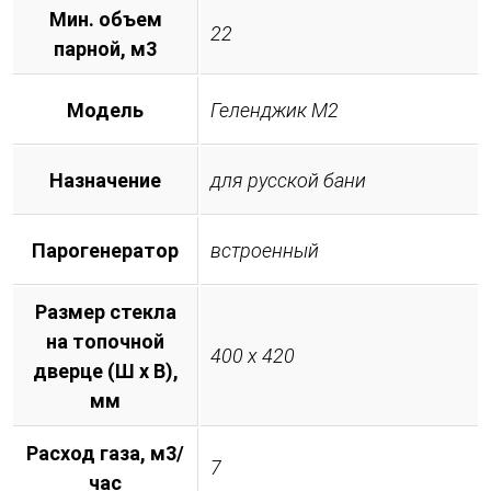
Мин. объем
22
парной, м3
Модель
Геленджик М2
Назначение
для русской бани
Парогенератор
встроенный
Размер стекла
на топочной
400 х 420
дверце (Ш х В),
мм
Расход газа, м3/
7
час