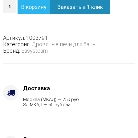
Количество
В корзину
Заказать в 1 клик
Печь
Геленджик
М2
в
трехстороннем
Артикул:
1003791
кожухе
Категория:
Дровяные печи для бань
с
Бренд:
Easysteam
открытым
верхом
-
Варианты
кожуха
-
Доставка
Жадеит
Москва (МКАД) — 750 руб.
(Цена
За МКАД — 50 руб./км
по
запросу),
Защита
топки
-