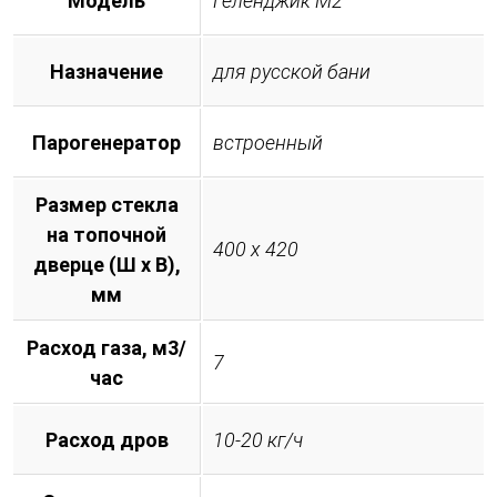
Модель
Геленджик М2
Назначение
для русской бани
Парогенератор
встроенный
Размер стекла
на топочной
400 х 420
дверце (Ш х В),
мм
Расход газа, м3/
7
час
Расход дров
10-20 кг/ч