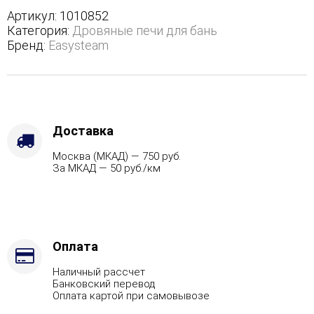
трехстороннем
Артикул:
1010852
кожухе
Категория:
Дровяные печи для бань
с
Бренд:
Easysteam
открытым
верхом
-
Варианты
кожуха
-
Доставка
Змеевик,
Москва (МКАД) — 750 руб.
Защита
За МКАД — 50 руб./км
топки
-
Футеровка,
Марка
стали
-
Оплата
AISI
Наличный рассчет
321,
Банковский перевод
Вид
Оплата картой при самовывозе
топлива