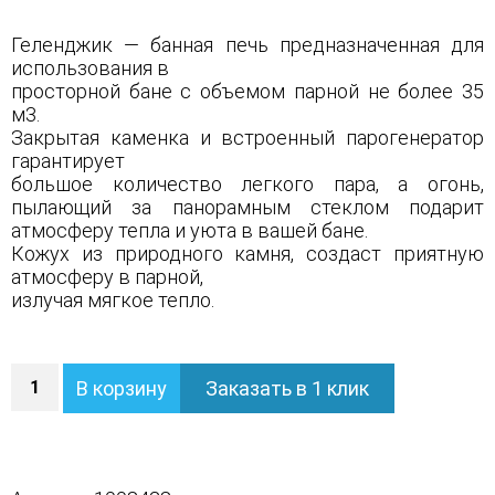
Геленджик — банная печь предназначенная для
использования в
просторной бане с объемом парной не более 35
м3.
Закрытая каменка и встроенный парогенератор
гарантирует
большое количество легкого пара, а огонь,
пылающий за панорамным стеклом подарит
атмосферу тепла и уюта в вашей бане.
Кожух из природного камня, создаст приятную
атмосферу в парной,
излучая мягкое тепло.
Количество
В корзину
Заказать в 1 клик
Печь
Геленджик
в
полноценном
кожухе