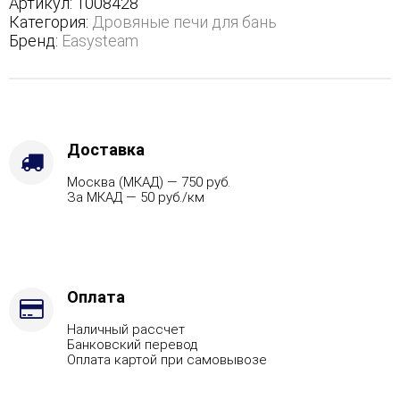
Артикул:
1008428
с
Категория:
Дровяные печи для бань
боковым
Бренд:
Easysteam
подключением
-
Варианты
кожуха
-
Пироксенит,
Доставка
Защита
Москва (МКАД) — 750 руб.
топки
За МКАД — 50 руб./км
-
Футеровка,
Марка
стали
-
AISI
Оплата
321,
Наличный рассчет
Вид
Банковский перевод
топлива
Оплата картой при самовывозе
-
Газ,