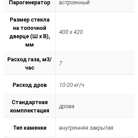
Парогенератор
встроенный
Размер стекла
на топочной
400 х 420
дверце (Ш х В),
мм
Расход газа, м3/
7
час
Расход дров
10-20 кг/ч
Стандартная
дрова
комплектация
Тип каменки
внутренняя закрытая