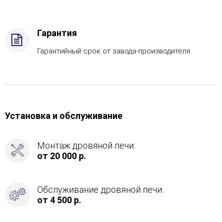
дрова
Комплектация
с
Гарантия
ГГУ-60,
Боковое
Гарантийный срок от завода-производителя
подключение
дымохода
-
Сзади
Установка и обслуживание
Монтаж дровяной печи:
от 20 000 р.
Обслуживание дровяной печи:
от 4 500 р.