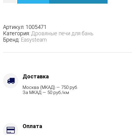
Геленджик
в
трехстороннем
кожухе
Артикул:
1005471
с
Категория:
Дровяные печи для бань
открытым
Бренд:
Easysteam
верхом
с
боковым
подключением
-
Защита
Доставка
топки
Москва (МКАД) — 750 руб.
-
За МКАД — 50 руб./км
Футеровка,
Марка
стали
-
AISI
430,
Оплата
Варианты