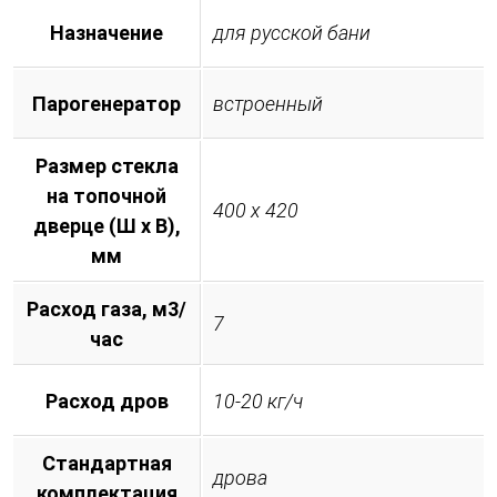
Назначение
для русской бани
Парогенератор
встроенный
Размер стекла
на топочной
400 х 420
дверце (Ш х В),
мм
Расход газа, м3/
7
час
Расход дров
10-20 кг/ч
Стандартная
дрова
комплектация