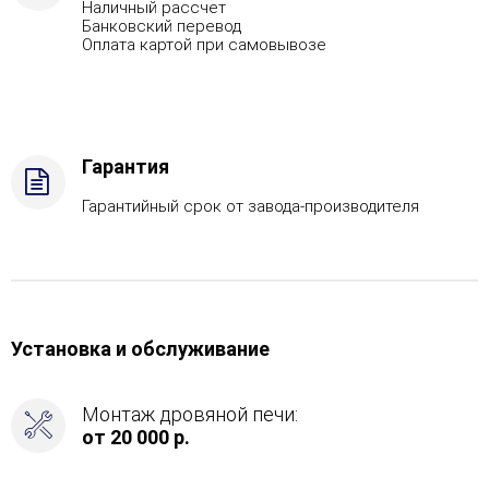
Наличный рассчет
кожуха
Банковский перевод
-
Оплата картой при самовывозе
Талькохлорит,
Вид
топлива
-
Дрова
Гарантия
Стандартная
комплектация,
Гарантийный срок от завода-производителя
Боковое
подключение
дымохода
-
Справа
Установка и обслуживание
Монтаж дровяной печи:
от 20 000 р.