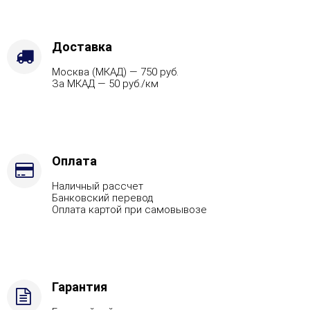
Варианты
кожуха
-
Талькохлорит,
Доставка
Защита
Москва (МКАД) — 750 руб.
топки
За МКАД — 50 руб./км
-
Защ.
экраны,
Марка
стали
-
Оплата
AISI
Наличный рассчет
321,
Банковский перевод
Вид
Оплата картой при самовывозе
топлива
-
Подготовка
Гарантия