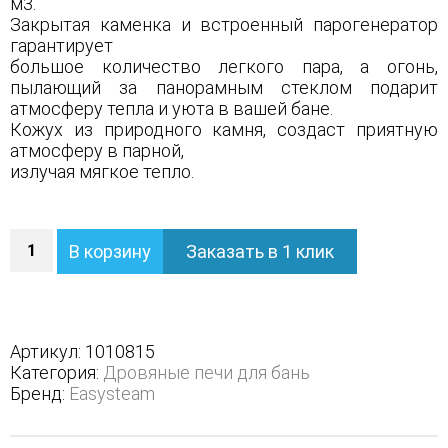
м3.
Закрытая каменка и встроенный парогенератор
гарантирует
большое количество легкого пара, а огонь,
пылающий за панорамным стеклом подарит
атмосферу тепла и уюта в вашей бане.
Кожух из природного камня, создаст приятную
атмосферу в парной,
излучая мягкое тепло.
Количество
В корзину
Заказать в 1 клик
Печь
Геленджик
в
трехстороннем
кожухе
Артикул:
1010815
с
Категория:
Дровяные печи для бань
открытым
Бренд:
Easysteam
верхом
-