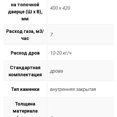
на топочной
400 х 420
дверце (Ш х В),
мм
Расход газа, м3/
7
час
Расход дров
10-20 кг/ч
Стандартная
дрова
комплектация
Тип каменки
внутренняя закрытая
Толщина
материала