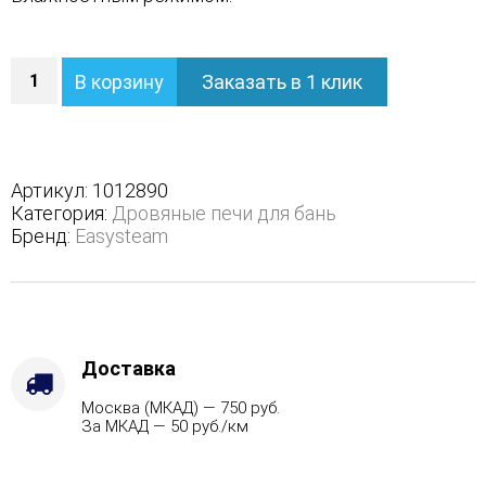
Количество
В корзину
Заказать в 1 клик
Печь
Сочи
К
в
полноценном
Артикул:
1012890
наборном
Категория:
Дровяные печи для бань
кожухе
Бренд:
Easysteam
-
Марка
стали
-
AISI
321,
Доставка
Варианты
Москва (МКАД) — 750 руб.
кожуха
За МКАД — 50 руб./км
-
Пироксенит,
Вид