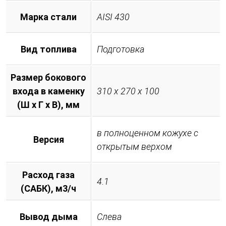
Марка стали
AISI 430
Вид топлива
Подготовка
Размер бокового
входа в каменку
310 х 270 х 100
(Ш х Г х В), мм
в полноценном кожухе с
Версия
открытым верхом
Расход газа
4.1
(САБК), м3/ч
Вывод дыма
Слева