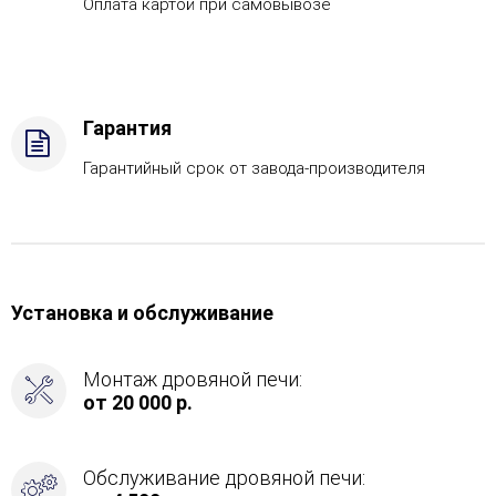
Оплата картой при самовывозе
-
AISI
430,
Вид
топлива
Гарантия
-
Подготовка,
Гарантийный срок от завода-производителя
Боковой
вход
в
каменку
-
Слева
Установка и обслуживание
Монтаж дровяной печи:
от 20 000 р.
Обслуживание дровяной печи: