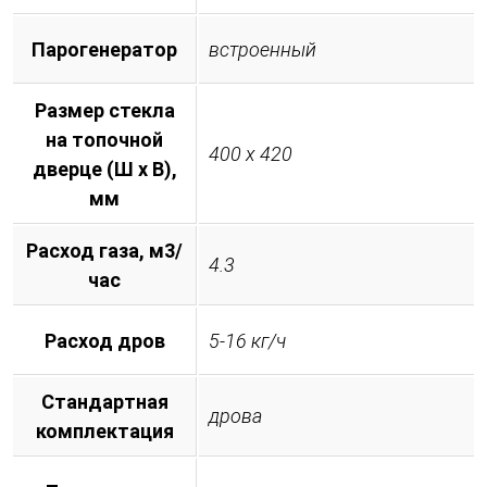
Парогенератор
встроенный
Размер стекла
на топочной
400 х 420
дверце (Ш х В),
мм
Расход газа, м3/
4.3
час
Расход дров
5-16 кг/ч
Стандартная
дрова
комплектация