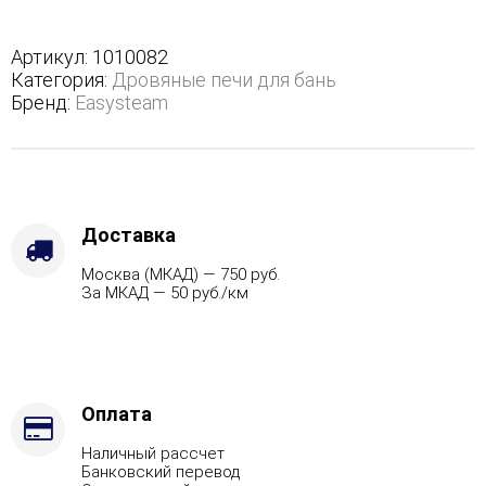
М2
в
полноценном
Артикул:
1010082
кожухе
Категория:
Дровяные печи для бань
с
Бренд:
Easysteam
открытым
верхом
-
Варианты
кожуха
-
Доставка
Жадеит
Москва (МКАД) — 750 руб.
(Цена
За МКАД — 50 руб./км
по
запросу),
Защита
топки
-
Защ.
Оплата
экраны,
Наличный рассчет
Марка
Банковский перевод
стали