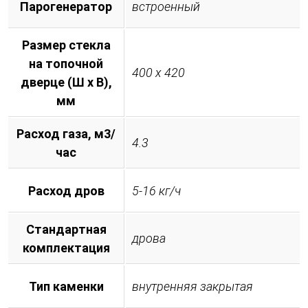
Парогенератор
встроенный
Размер стекла
на топочной
400 х 420
дверце (Ш х В),
мм
Расход газа, м3/
4.3
час
Расход дров
5-16 кг/ч
Стандартная
дрова
комплектация
Тип каменки
внутренняя закрытая