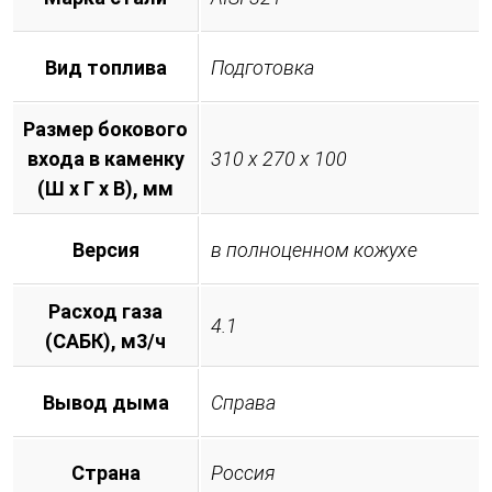
Вид топлива
Подготовка
Размер бокового
входа в каменку
310 х 270 х 100
(Ш х Г х В), мм
Версия
в полноценном кожухе
Расход газа
4.1
(САБК), м3/ч
Вывод дыма
Справа
Страна
Россия