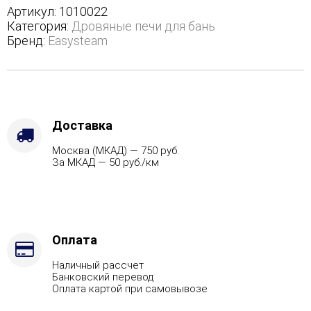
полноценном
Артикул:
1010022
кожухе
Категория:
Дровяные печи для бань
-
Бренд:
Easysteam
Варианты
кожуха
-
Жадеит
(Цена
по
Доставка
запросу),
Москва (МКАД) — 750 руб.
Защита
За МКАД — 50 руб./км
топки
-
Защ.
экраны,
Марка
стали
Оплата
-
Наличный рассчет
AISI
Банковский перевод
321,
Оплата картой при самовывозе
Вид