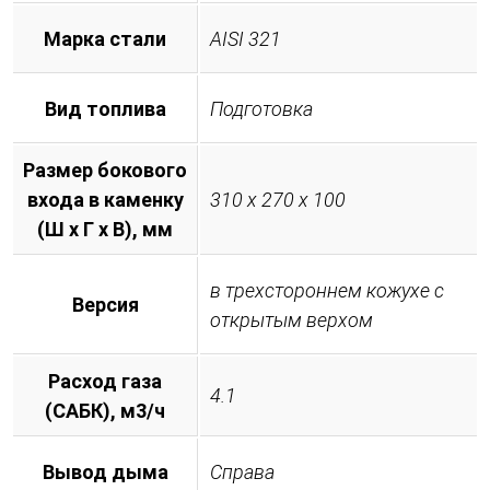
Марка стали
AISI 321
Вид топлива
Подготовка
Размер бокового
входа в каменку
310 х 270 х 100
(Ш х Г х В), мм
в трехстороннем кожухе с
Версия
открытым верхом
Расход газа
4.1
(САБК), м3/ч
Вывод дыма
Справа