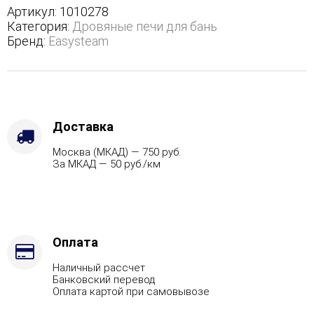
трехстороннем
Артикул:
1010278
кожухе
Категория:
Дровяные печи для бань
с
Бренд:
Easysteam
открытым
верхом
-
Защита
топки
-
Доставка
Футеровка,
Москва (МКАД) — 750 руб.
Варианты
За МКАД — 50 руб./км
кожуха
-
Пироксенит,
Марка
стали
-
Оплата
AISI
Наличный рассчет
321,
Банковский перевод
Вид
Оплата картой при самовывозе
топлива