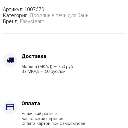
трехстороннем
кожухе
Артикул:
1007670
с
Категория:
Дровяные печи для бань
боковым
Бренд:
Easysteam
подключением
-
Марка
стали
-
AISI
Доставка
321,
Москва (МКАД) — 750 руб.
Варианты
За МКАД — 50 руб./км
кожуха
-
Пироксенит,
Вид
топлива
-
Оплата
Газ,
Наличный рассчет
дрова
Банковский перевод
Комплектация
Оплата картой при самовывозе
с