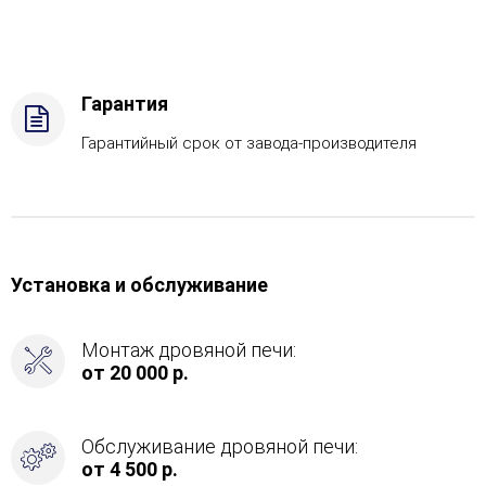
ГГУ-40,
Боковое
подключение
дымохода
Гарантия
-
Сзади,
Гарантийный срок от завода-производителя
Защита
топки
-
Защ.
экраны
Установка и обслуживание
Монтаж дровяной печи:
от 20 000 р.
Обслуживание дровяной печи:
от 4 500 р.