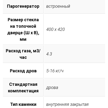
Парогенератор
встроенный
Размер стекла
на топочной
400 х 420
дверце (Ш х В),
мм
Расход газа, м3/
4.3
час
Расход дров
5-16 кг/ч
Стандартная
дрова
комплектация
Тип каменки
внутренняя закрытая