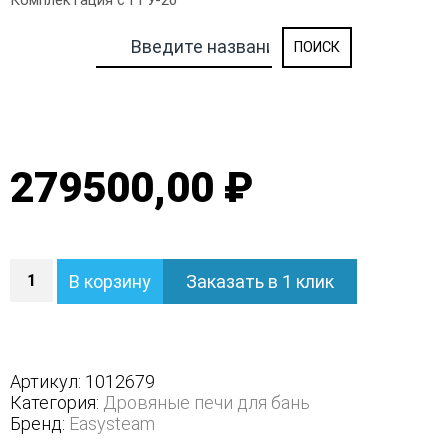
Комплектация с ГГУ-20
279500,00 ₽
Количество
В корзину
Заказать в 1 клик
Печь
Ялта
15
К/2024
-
Артикул:
1012679
Варианты
Категория:
Дровяные печи для бань
кожуха
Бренд:
Easysteam
-