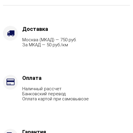
Хохлома
черный,
Марка
стали
-
Доставка
AISI
Москва (МКАД) — 750 руб.
321,
За МКАД — 50 руб./км
Вид
топлива
-
Газ,
дрова
Комплектация
Оплата
с
Наличный рассчет
ГГУ-20
Банковский перевод
Оплата картой при самовывозе
Гарантия