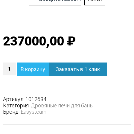
237000,00 ₽
Количество
В корзину
Заказать в 1 клик
Печь
Ялта
15
К/2024
-
Артикул:
1012684
Варианты
Категория:
Дровяные печи для бань
кожуха
Бренд:
Easysteam
-
Модерн
черный,