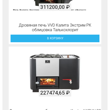
311200,00
₽
Дровяная печь VVD Калита Экстрим РК
облицовка Талькохлорит
В КОРЗИНУ
227474,65
₽