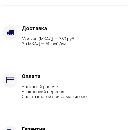
Варианты
кожуха
-
Талькохлорит,
Вид
Доставка
топлива
Москва (МКАД) — 750 руб.
-
За МКАД — 50 руб./км
Подготовка,
Марка
стали
-
AISI
321
Оплата
Наличный рассчет
Банковский перевод
Оплата картой при самовывозе
Гарантия