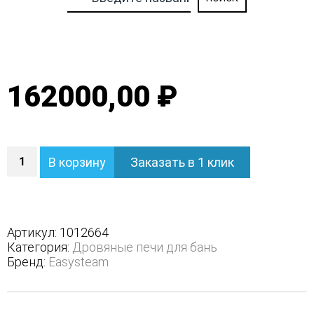
162000,00 ₽
Количество
В корзину
Заказать в 1 клик
Печь
Ялта
40/2024
-
Варианты
Артикул:
1012664
кожуха
Категория:
Дровяные печи для бань
-
Бренд:
Easysteam
Модерн
черный,
Вид