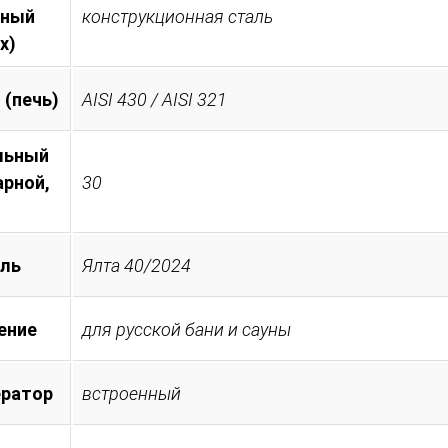
тный
конструкционная сталь
х)
 (печь)
AISI 430 / AISI 321
льный
арной,
30
ль
Ялта 40/2024
ение
для русской бани и сауны
ератор
встроенный