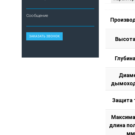
Сообщение
Произво
Высота
Глубин
Диам
дымоход
Защита 
Максима
длина по
мм