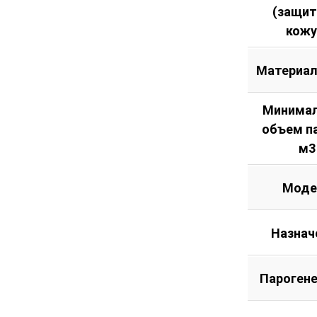
(защи
кожу
Материал
Минима
объем п
м3
Моде
Назнач
Пароген