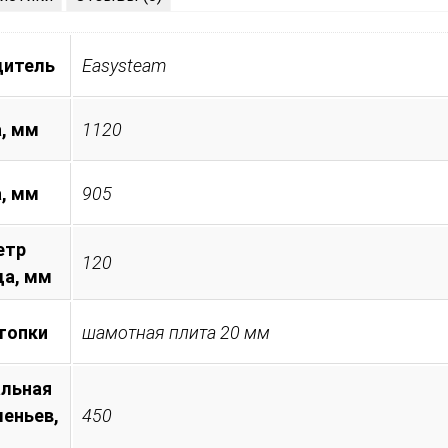
дитель
Easysteam
, мм
1120
а, мм
905
етр
120
а, мм
топки
шамотная плита 20 мм
льная
леньев,
450