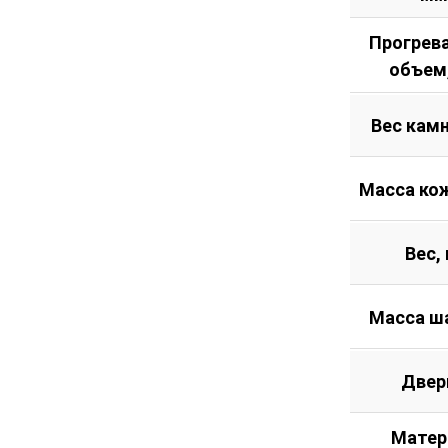
Прогрев
объем
Вес камн
Масса кож
Вес, 
Масса ш
Двер
Матер