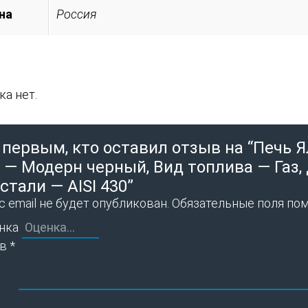
на
Россия
а нет.
 первым, кто оставил отзыв на “Печь 
 — Модерн черный, Вид топлива — Газ, 
стали — AISI 430”
 email не будет опубликован.
Обязательные поля по
нка
ыв
*