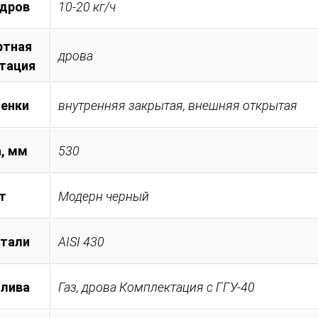
 дров
10-20 кг/ч
ртная
дрова
тация
менки
внутренняя закрытая, внешняя открытая
, мм
530
т
Модерн черный
стали
AISI 430
плива
Газ, дрова Комплектация с ГГУ-40