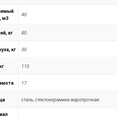
аемый
40
, м3
ей, кг
80
уха, кг
30
кг
110
амота
17
ца
сталь, стеклокерамика жаропрочная
иал