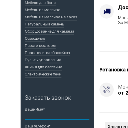
-
Мебель для бани
Газ,
Дос
Мебель из массива
дрова
Мебель из массива на заказ
Моск
Комплекта
За М
с
Натуральный камень
ГГУ-40,
Оборудование для хамама
Марка
Освещение
стали
Парогенераторы
-
Плавательные бассейны
AISI
430
Пульты управления
Химия для бассейна
Установка 
Электрические печи
Мон
от 2
Заказать звонок
Ваше Имя*
Ваш телефон*
Характер