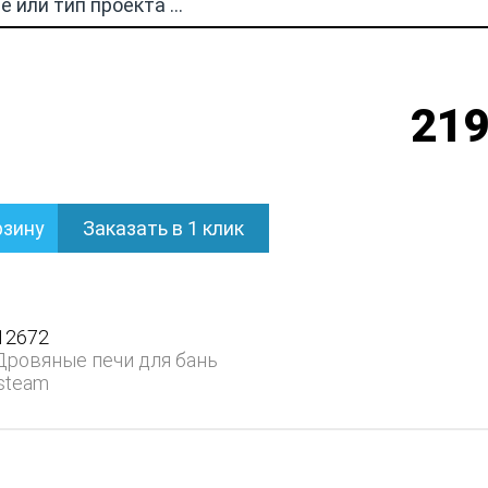
219
рзину
Заказать в 1 клик
12672
Дровяные печи для бань
steam