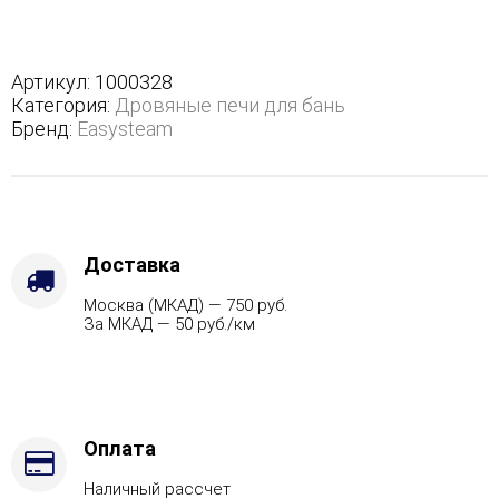
Анапа
М2
в
полноценном
Артикул:
1000328
кожухе
Категория:
Дровяные печи для бань
с
Бренд:
Easysteam
открытым
верхом
-
Защита
топки
-
Доставка
Футеровка,
Москва (МКАД) — 750 руб.
Варианты
За МКАД — 50 руб./км
кожуха
-
Змеевик,
Марка
стали
-
Оплата
AISI
Наличный рассчет
430,