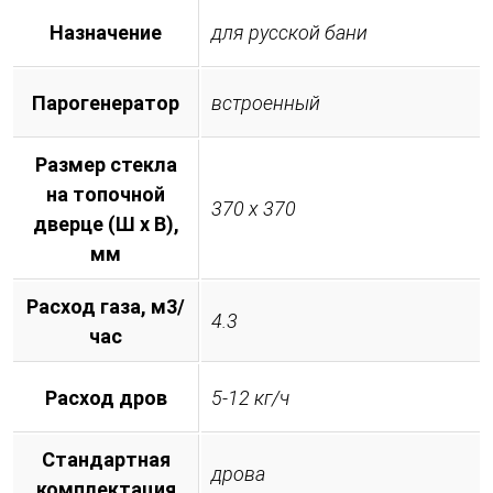
Назначение
для русской бани
Парогенератор
встроенный
Размер стекла
на топочной
370 х 370
дверце (Ш х В),
мм
Расход газа, м3/
4.3
час
Расход дров
5-12 кг/ч
Стандартная
дрова
комплектация