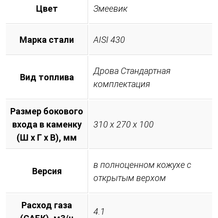
Цвет
Змеевик
Марка стали
AISI 430
Дрова Стандартная
Вид топлива
комплектация
Размер бокового
входа в каменку
310 х 270 х 100
(Ш х Г х В), мм
в полноценном кожухе с
Версия
открытым верхом
Расход газа
4.1