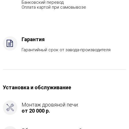
Банковский перевод
Вид
Оплата картой при самовывозе
топлива
-
Дрова
Стандартная
комплектация,
Гарантия
Боковой
вход
Гарантийный срок от завода-производителя
в
каменку
-
С
тыла
Установка и обслуживание
Монтаж дровяной печи:
от 20 000 р.