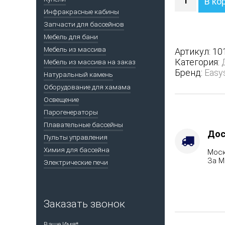
В ко
Печь
Инфракрасные кабины
Сочи
Запчасти для бассейнов
в
трехсторон
Мебель для бани
кожухе
Мебель из массива
Артикул:
10
-
Категория:
Мебель из массива на заказ
Защита
Бренд:
Easy
Натуральный камень
топки
Оборудование для хамама
-
Футеровка,
Освещение
Варианты
Парогенераторы
кожуха
Плавательные бассейны
-
Дос
Пульты управления
Змеевик,
Химия для бассейна
Моск
Марка
За М
Электрические печи
стали
-
AISI
321,
Заказать звонок
Вид
топлива
Ваше Имя*