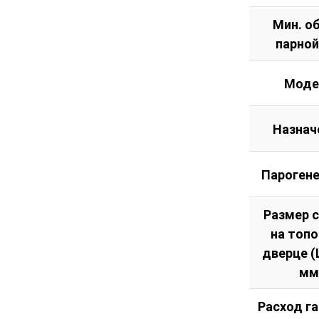
Мин. о
парной
Моде
Назнач
Пароген
Размер 
на топ
дверце (Ш
мм
Расход га