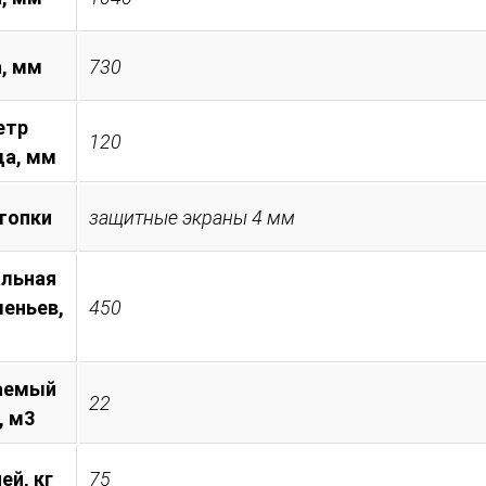
а, мм
730
етр
120
а, мм
топки
защитные экраны 4 мм
льная
леньев,
450
аемый
22
, м3
ей, кг
75