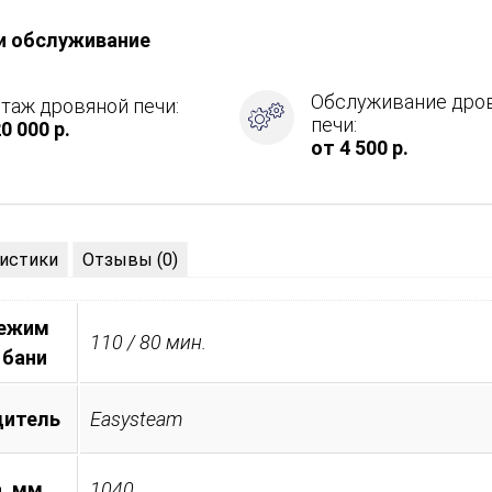
и обслуживание
Обслуживание дро
таж дровяной печи:
печи:
0 000 р.
от 4 500 р.
истики
Отзывы (0)
режим
110 / 80 мин.
 бани
дитель
Easysteam
, мм
1040