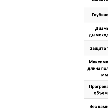
Глубин
Диам
дымоход
Защита 
Максима
длина по
мм
Прогрев
объем
Вес камн