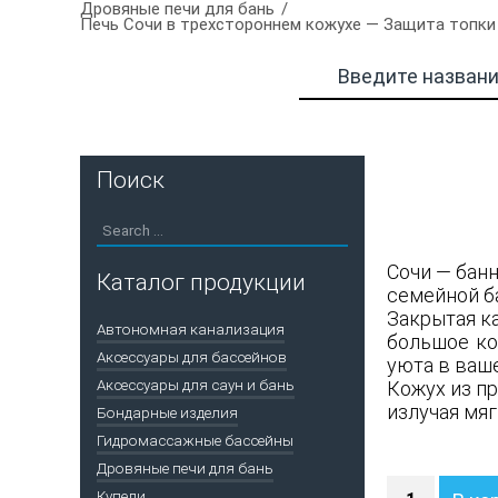
Дровяные печи для бань
Печь Сочи в трехстороннем кожухе — Защита топки 
Поиск
Сочи — бан
Каталог продукции
семейной б
Закрытая к
Автономная канализация
большое ко
Аксессуары для бассейнов
уюта в ваш
Аксессуары для саун и бань
Кожух из п
излучая мяг
Бондарные изделия
Гидромассажные бассейны
Дровяные печи для бань
Количество
Купели