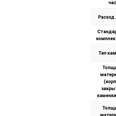
ча
Расход
Станда
комплек
Тип ка
Толщ
матер
(кор
закры
каменки
Толщ
матер