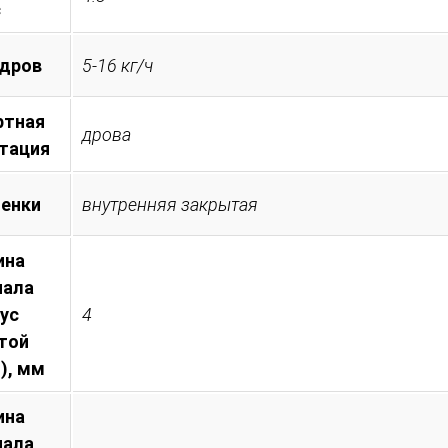
с
 дров
5-16 кг/ч
ртная
дрова
тация
менки
внутренняя закрытая
ина
иала
пус
4
той
), мм
ина
иала