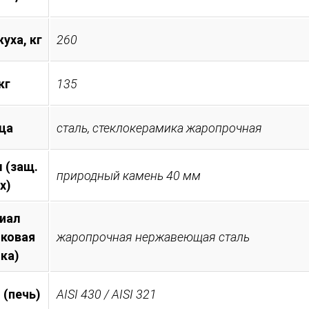
уха, кг
260
кг
135
ца
сталь, стеклокерамика жаропрочная
 (защ.
природный камень 40 мм
х)
иал
иковая
жаропрочная нержавеющая сталь
ка)
 (печь)
AISI 430 / AISI 321