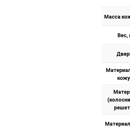
Масса кож
Вес, 
Двер
Материал
кожу
Матер
(колосн
решет
Материал