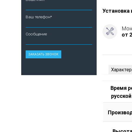
-
Подготовка
Установка 
Ваш телефон*
Мон
от 2
Сообщение
Характер
Время 
русской
Произво
Высота