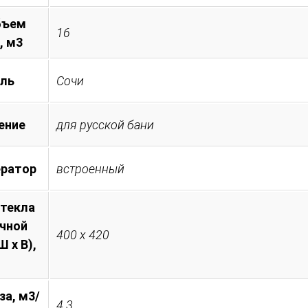
бъем
16
, м3
ль
Сочи
ение
для русской бани
ератор
встроенный
стекла
очной
400 х 420
 х В),
за, м3/
4.3